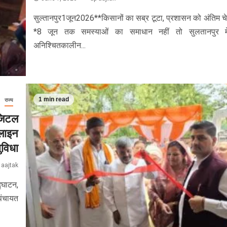
सुल्तानपुर1जून2026**किसानों का सब्र टूटा, प्रशासन को अंतिम च
*8 जून तक समस्याओं का समाधान नहीं तो सुलतानपुर मे
अनिश्चितकालीन...
1 min read
राज्य
जिटल
नलाइन
विधा
 aajtak
्घाटन,
पंचायत