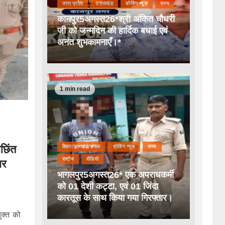
उत्तर प्रदेश
उत्तराखंड
ब्रेकिंग न्यूज़
राज्य
कानपुर5अगस्त26*श्री अंकित चौधरी
जी को जन्मदिन की हार्दिक बधाई एवं
अनंत शुभकामनाएँ।*
1 min read
छिंत
बिहार/झारखंड/बंगाल
ब्रेकिंग न्यूज़
राज्य
राष्टीय
वीडियो
ार
भागलपुर5अगस्त26* एक अपराधकर्मी
को 01 देशी कट्टा, एवं 01 जिंदा
कारतूस के साथ किया गया गिरफ्तार।
ुक्त को