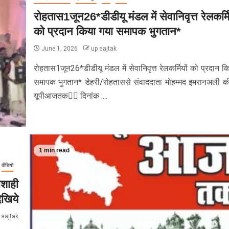
रोहतास1जून26*डीडीयू मंडल में सेवानिवृत्त रेलकर्मि
को प्रदान किया गया समापक भुगतान*
June 1, 2026
up aajtak
रोहतास1जून26*डीडीयू मंडल में सेवानिवृत्त रेलकर्मियों को प्रदान क
समापक भुगतान* डेहरी/रोहताससे संवाददाता मोहम्मद इमरानअली की 
यूपीआजतक✍🏻 दिनांक :...
1 min read
वीडियो
ाशाही
खिये
 aajtak