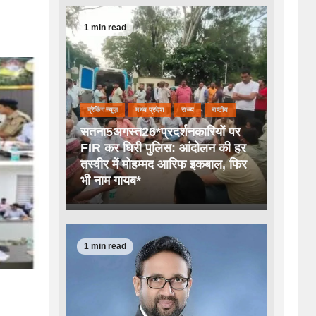
1 min read
ब्रेकिंग न्यूज़
मध्य प्रदेश
राज्य
राष्टीय
सतना5अगस्त26*प्रदर्शनकारियों पर
FIR कर घिरी पुलिस: आंदोलन की हर
तस्वीर में मोहम्मद आरिफ इकबाल, फिर
भी नाम गायब*
1 min read