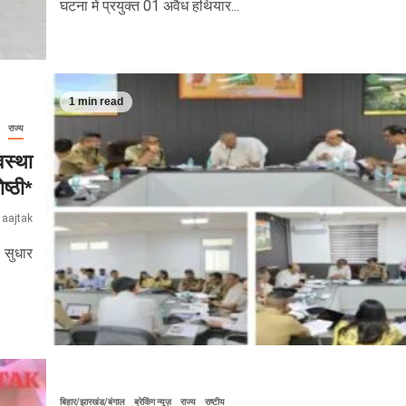
घटना में प्रयुक्त 01 अवैध हथियार...
1 min read
राज्य
वस्था
ष्ठी*
 aajtak
ं सुधार
बिहार/झारखंड/बंगाल
ब्रेकिंग न्यूज़
राज्य
राष्टीय