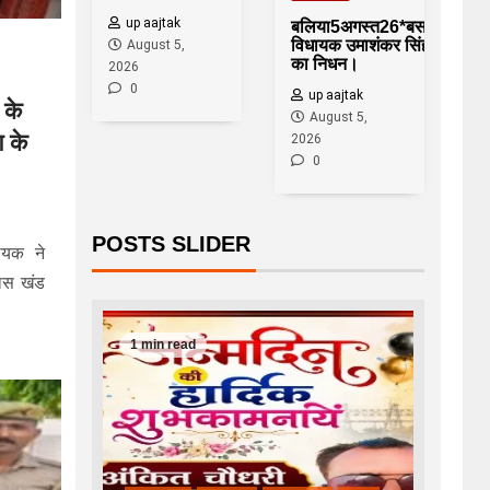
up aajtak
बलिया5अगस्त26*बसपा
विधायक उमाशंकर सिंह
August 5,
का निधन।
2026
0
up aajtak
 के
August 5,
ण के
2026
0
POSTS SLIDER
धायक ने
कास खंड
1 min read