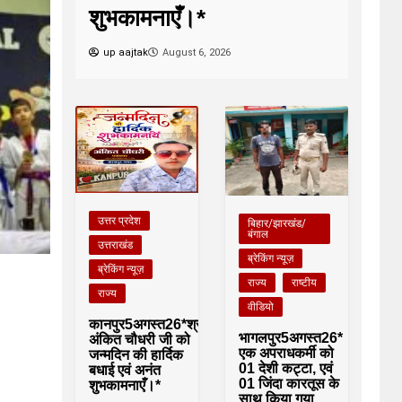
शुभकामनाएँ।*
up aajtak
August 6, 2026
उत्तर प्रदेश
बिहार/झारखंड/
बंगाल
उत्तराखंड
ब्रेकिंग न्यूज़
ब्रेकिंग न्यूज़
राज्य
राष्टीय
राज्य
वीडियो
कानपुर5अगस्त26*श्री
भागलपुर5अगस्त26*
अंकित चौधरी जी को
एक अपराधकर्मी को
जन्मदिन की हार्दिक
01 देशी कट्टा, एवं
बधाई एवं अनंत
01 जिंदा कारतूस के
शुभकामनाएँ।*
साथ किया गया