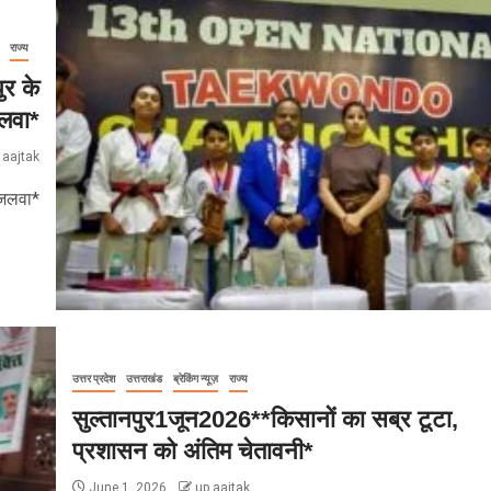
राज्य
ुर के
जलवा*
 aajtak
 जलवा*
उत्तर प्रदेश
उत्तराखंड
ब्रेकिंग न्यूज़
राज्य
सुल्तानपुर1जून2026**किसानों का सब्र टूटा,
प्रशासन को अंतिम चेतावनी*
June 1, 2026
up aajtak