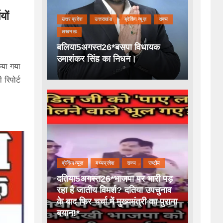
यों
उत्तर प्रदेश
उत्तराखंड
ब्रेकिंग न्यूज़
राज्य
लखनऊ
बलिया5अगस्त26*बसपा विधायक
उमाशंकर सिंह का निधन।
िया गया
रिपोर्ट
ब्रेकिंग न्यूज़
मध्यप्रदेश
राज्य
राष्टीय
दतिया5अगस्त26*भाजपा पर भारी पड़
रहा है जातीय विमर्श? दतिया उपचुनाव
के बाद फिर चर्चा में मुख्यमंत्री का पुराना
बयान!*