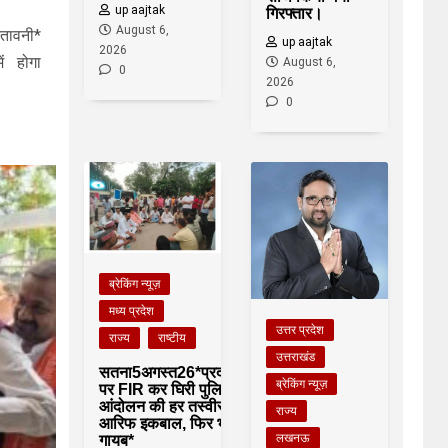
up aajtak
गिरफ्तार।
August 6,
ेतावनी*
up aajtak
2026
ं होगा
August 6,
0
2026
0
ब्रेकिंग न्यूज़
मध्य प्रदेश
उत्तर प्रदेश
राज्य
राष्टीय
उत्तराखंड
सतना5अगस्त26*प्रदर्शनकारियों
ब्रेकिंग न्यूज़
पर FIR कर घिरी पुलिस:
आंदोलन की हर तस्वीर में मोहम्मद
राज्य
आरिफ इकबाल, फिर भी नाम
लखनऊ
गायब*