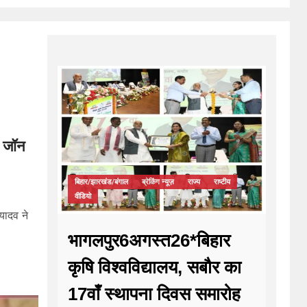
ी जॉन
बिहार/झारखंड/बंगाल
ब्रेकिंग न्यूज़
राज्य
राष्टीय
वीडियो
यादव ने
भागलपुर6अगस्त26*बिहार
कृषि विश्वविद्यालय, सबौर का
17वाँ स्थापना दिवस समारोह