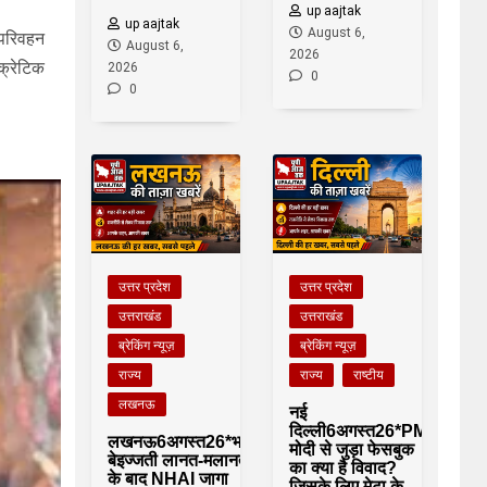
up aajtak
up aajtak
August 6,
परिवहन
August 6,
2026
क्रेटिक
2026
0
0
उत्तर प्रदेश
उत्तर प्रदेश
उत्तराखंड
उत्तराखंड
ब्रेकिंग न्यूज़
ब्रेकिंग न्यूज़
राज्य
राज्य
राष्टीय
लखनऊ
नई
दिल्ली6अगस्त26*PM
लखनऊ6अगस्त26*भारी
मोदी से जुड़ा फेसबुक
बेइज्जती लानत-मलानत
का क्या है विवाद?
के बाद NHAI जागा
जिसके लिए मेटा के