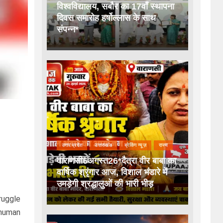
विश्वविद्यालय, सबौर का 17वाँ स्थापना
दिवस समारोह हर्षोल्लास के साथ
संपन्न*
उत्तर प्रदेश
उत्तराखंड
ब्रेकिंग न्यूज़
राज्य
वाराणसी6अगस्त26*दैत्रा वीर बाबा का
वार्षिक श्रृंगार आज, विशाल भंडारे में
उमड़ेगी श्रद्धालुओं की भारी भीड़
uggle
nhuman