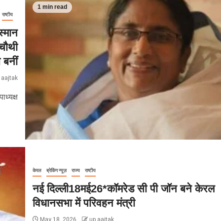
1 min read
राष्टीय
्मान
 चौथी
 बनीं
 aajtak
ध्यक्ष
केरल
ब्रेकिंग न्यूज़
राज्य
राष्टीय
नई दिल्ली18मई26*कॉमरेड सी पी जॉन बने केरल
विधानसभा में परिवहन मंत्री
May 18, 2026
up aajtak