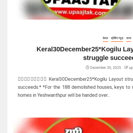
केरल
ब्रेकिंग न्यूज़
राज्य
Keral30December25*Kogilu La
struggle succee
December 30, 2025
up
✊🏽✊🏽✊🏽🌹🌹🌹 Keral30December25*Kogilu Layout str
succeeds.* *For the 188 demolished houses, keys to 
homes in Yeshwanthpur will be handed over...