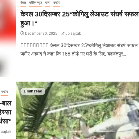
केरल
ब्रेकिंग न्यूज़
राज्य
राष्टीय
केरल 30दिसम्बर 25*कोगिलु लेआउट संघर्ष सफल
हुआ।*
December 30, 2025
up aajtak
✊🏽✊🏽✊🏽🌹🌹🌹 केरल 30दिसम्बर 25*कोगिलु लेआउट संघर्ष सफल
ज़मीर अहमद ने कहा कि 188 तोड़े गए घरों के लिए, यशवंतपुर...
1 min read
राष्टीय
ल-बाल
िस्सा
धंसा*
 aajtak