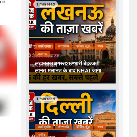
n...
1 min read
उत्तर प्रदेश
उत्तराखंड
ब्रेकिंग न्यूज़
राज्य
लखनऊ
लखनऊ6अगस्त26*भारी बेइज्जती
लानत-मलानत के बाद NHAI जागा
1 min read
उत्तर प्रदेश
उत्तराखंड
ब्रेकिंग न्यूज़
राज्य
राष्टीय