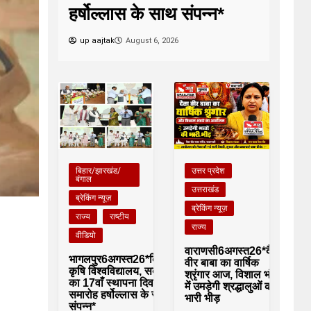
हर्षोल्लास के साथ संपन्न*
up aajtak
August 6, 2026
बिहार/झारखंड/
उत्तर प्रदेश
बंगाल
उत्तराखंड
ब्रेकिंग न्यूज़
ब्रेकिंग न्यूज़
राज्य
राष्टीय
राज्य
वीडियो
वाराणसी6अगस्त26*दैत्रा
भागलपुर6अगस्त26*बिहार
वीर बाबा का वार्षिक
कृषि विश्वविद्यालय, सबौर
श्रृंगार आज, विशाल भंडारे
का 17वाँ स्थापना दिवस
में उमड़ेगी श्रद्धालुओं की
समारोह हर्षोल्लास के साथ
भारी भीड़
संपन्न*