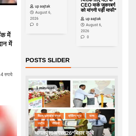
CEO मार्क जुकरबर्ग
up aajtak
को मांगनी पड़ी माफी*
August 6,
2026
up aajtak
0
August 6,
2026
क में
0
न में
POSTS SLIDER
4 रुपये
1 min read
बिहार/झारखंड/बंगाल
ब्रेकिंग न्यूज़
राज्य
राष्टीय
वीडियो
भागलपुर6अगस्त26*बिहार कृषि