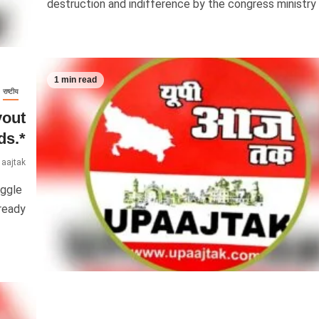
destruction and indifference by the congress ministry o
1 min read
राष्टीय
yout
ds.*
 aajtak
uggle
ready