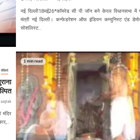
नई दिल्ली18मई26*कॉमरेड सी पी जॉन बने केरल विधानसभा में 
मंत्री नई दिल्ली। कन्फेडरेशन ऑफ इंडियन कम्युनिस्ट एंड डेमो
सोशलिस्ट...
1 min read
वीडियो
ुराना
ल्पित
 aajtak
ी मंदिर
र,...