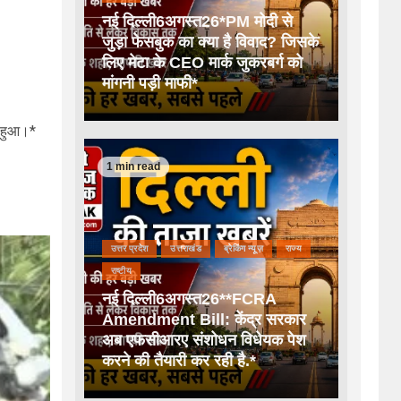
नई दिल्ली6अगस्त26*PM मोदी से
जुड़ा फेसबुक का क्या है विवाद? जिसके
लिए मेटा के CEO मार्क जुकरबर्ग को
मांगनी पड़ी माफी*
 हुआ।*
1 min read
उत्तर प्रदेश
उत्तराखंड
ब्रेकिंग न्यूज़
राज्य
राष्टीय
नई दिल्ली6अगस्त26**FCRA
Amendment Bill: केंद्र सरकार
अब एफसीआरए संशोधन विधेयक पेश
करने की तैयारी कर रही है.*