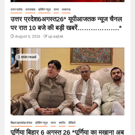
उत्तर प्रदेश
उत्तराखंड
ब्रेकिंग न्यूज़
राज्य
लखनऊ
उत्तर प्रदेश6अगस्त26* यूपीआजतक न्यूज चैनल
पर रात 10 बजे की बड़ी खबरें……………….*
August 6, 2026
up aajtak
1 min read
बिहार/झारखंड/बंगाल
ब्रेकिंग न्यूज़
राज्य
राष्टीय
वीडियो
पूर्णिया बिहार 6 अगस्त 26 *पूर्णिया का मखाना अब