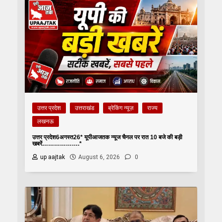
उत्तर प्रदेश
उत्तराखंड
ब्रेकिंग न्यूज़
राज्य
लखनऊ
उत्तर प्रदेश6अगस्त26* यूपीआजतक न्यूज चैनल पर रात 10 बजे की बड़ी
खबरें……………….*
up aajtak
August 6, 2026
0