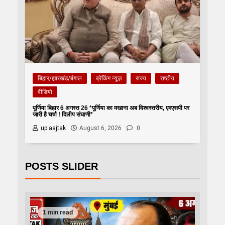
बिहार/झारखंड/बंगाल
ब्रेकिंग न्यूज़
राज्य
राष्टीय
वीडियो
पूर्णिया बिहार 6 अगस्त 26 *पूर्णिया का मखाना अब विश्वस्तरीय, एमएसपी पर
जारी है चर्चा ! दिलीप संघाणी*
up aajtak
August 6, 2026
0
POSTS SLIDER
1 min read