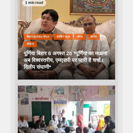
1 min read
बिहार/झारखंड/बंगाल
ब्रेकिंग न्यूज़
राज्य
राष्टीय
वीडियो
पूर्णिया बिहार 6 अगस्त 26 *पूर्णिया का मखाना
अब विश्वस्तरीय, एमएसपी पर जारी है चर्चा !
दिलीप संघाणी*