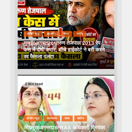
ब्रेकिंग न्यूज़
महाराष्ट्र
राज्य
राष्टीय
मुम्बई6अगस्त26*तरुण तेजपाल 2013 रेप
केस में दोषी करार, बॉम्बे हाईकोर्ट ने बरी करने
का फैसला पलटा
1 min read
ब्रेकिंग न्यूज़
राजस्थान
राज्य
राष्टीय
जोधपुर6अगस्त26*RAS अधिकारी प्रियंका