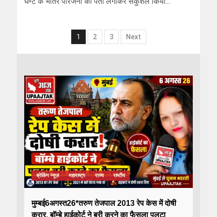
घण्टे के भीतर परिजनों का पता लगाकर सकुशल किया...
1
2
3
Next
ब्रेकिंग न्यूज़
महाराष्ट्र
राज्य
राष्टीय
मुम्बई6अगस्त26*तरुण तेजपाल 2013 रेप केस में दोषी
करार, बॉम्बे हाईकोर्ट ने बरी करने का फैसला पलटा