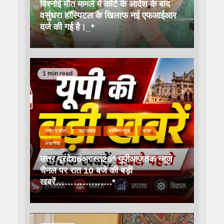
विश्नोई मौत मामले में कोर्ट के आदेश के बाद
वसुंधरा हॉस्पिटल के खिलाफ नई एफआईआर
दर्ज की गई है।_*
1 min read
उत्तर प्रदेश
उत्तराखंड
ब्रेकिंग न्यूज़
राज्य
लखनऊ
उत्तर प्रदेश6अगस्त26* यूपीआजतक न्यूज
चैनल पर रात 10 बजे की बड़ी
खबरें……………….*