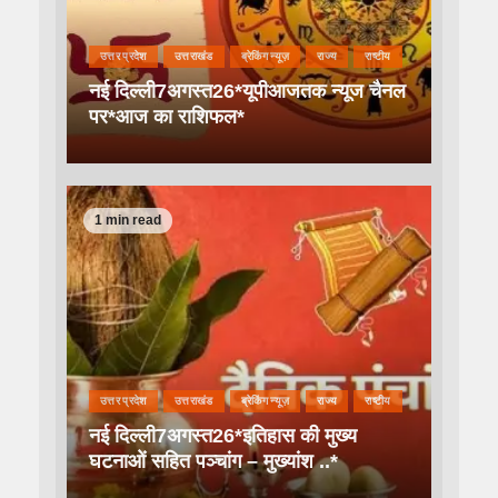
उत्तर प्रदेश
उत्तराखंड
ब्रेकिंग न्यूज़
राज्य
राष्टीय
नई दिल्ली7अगस्त26*यूपीआजतक न्यूज चैनल
पर*आज का राशिफल*
1 min read
उत्तर प्रदेश
उत्तराखंड
ब्रेकिंग न्यूज़
राज्य
राष्टीय
नई दिल्ली7अगस्त26*इतिहास की मुख्य
घटनाओं सहित पञ्चांग – मुख्यांश ..*