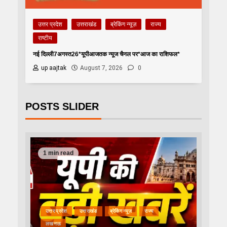
उत्तर प्रदेश
उत्तराखंड
ब्रेकिंग न्यूज़
राज्य
राष्टीय
नई दिल्ली7अगस्त26*यूपीआजतक न्यूज चैनल पर*आज का राशिफल*
up aajtak
August 7, 2026
0
POSTS SLIDER
1 min read
उत्तर प्रदेश
उत्तराखंड
ब्रेकिंग न्यूज़
राज्य
लखनऊ