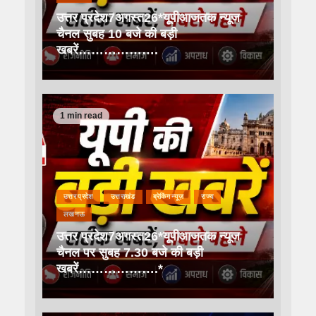
उत्तर प्रदेश7अगस्त26*यूपीआजतक न्यूज
चैनल सुबह 10 बजे की बड़ी
खबरें……………….
1 min read
उत्तर प्रदेश
उत्तराखंड
ब्रेकिंग न्यूज़
राज्य
लखनऊ
उत्तर प्रदेश7अगस्त26*यूपीआजतक न्यूज
चैनल पर सुबह 7.30 बजे की बड़ी
खबरें……………….*