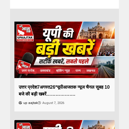
उत्तर प्रदेश
उत्तराखंड
ब्रेकिंग न्यूज़
राज्य
लखनऊ
उत्तर प्रदेश7अगस्त26*यूपीआजतक न्यूज चैनल सुबह 10
बजे की बड़ी खबरें……………….
up aajtak
August 7, 2026