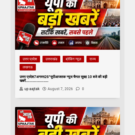
उत्तर प्रदेश
उत्तराखंड
ब्रेकिंग न्यूज़
राज्य
लखनऊ
उत्तर प्रदेश7अगस्त26*यूपीआजतक न्यूज चैनल सुबह 10 बजे की बड़ी
खबरें……………….
up aajtak
August 7, 2026
0