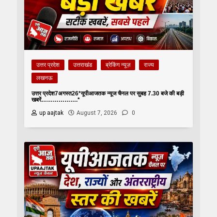
उत्तर प्रदेश
उत्तराखंड
ब्रेकिंग न्यूज़
राज्य
लखनऊ
उत्तर प्रदेश7अगस्त26*यूपीआजतक न्यूज चैनल पर सुबह 7.30 बजे की बड़ी
खबरें……………….*
up aajtak
August 7, 2026
0