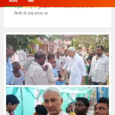
वीडियो
शिक्षा
रूड़की हरिद्वार2जुलाई24* भाजपा चाहती है कि क़ाज़ी को
किसी भी तरह हराया जा