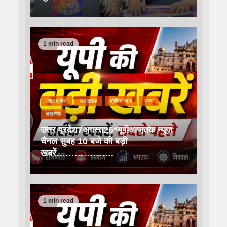
1 min read
उत्तर प्रदेश
उत्तराखंड
ब्रेकिंग न्यूज़
राज्य
लखनऊ
उत्तर प्रदेश7अगस्त26*यूपीआजतक न्यूज
चैनल सुबह 10 बजे की बड़ी
खबरें……………….
1 min read