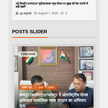
नई दिल्ली7अगस्त26*यूपीआजतक न्यूज चैनल पर सुबह की देश राज्यों से
बड़ी खबरें*
up aajtak
August 7, 2026
0
POSTS SLIDER
1 min read
ब्रेकिंग न्यूज़
राज्य
राष्टीय
जयपुर7अगस्त26*जयपुर में अंतर्राष्ट्रीय मानव
अधिकार सामाजिक न्याय संगठन का अभियान
शुरू