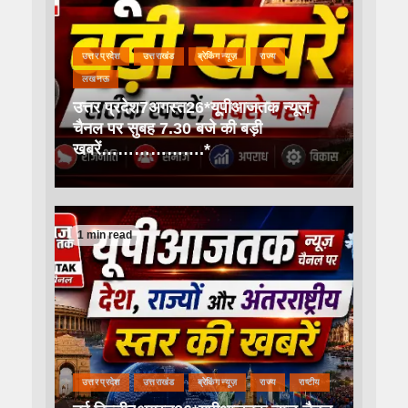
उत्तर प्रदेश
उत्तराखंड
ब्रेकिंग न्यूज़
राज्य
लखनऊ
उत्तर प्रदेश7अगस्त26*यूपीआजतक न्यूज
चैनल पर सुबह 7.30 बजे की बड़ी
खबरें……………….*
1 min read
उत्तर प्रदेश
उत्तराखंड
ब्रेकिंग न्यूज़
राज्य
राष्टीय