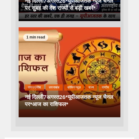
नई दिल्ली7अगस्त26*यूपीआजतक न्यूज चैनल
पर सुबह की देश राज्यों से बड़ी खबरें*
1 min read
उत्तर प्रदेश
उत्तराखंड
ब्रेकिंग न्यूज़
राज्य
राष्टीय
नई दिल्ली7अगस्त26*यूपीआजतक न्यूज चैनल
पर*आज का राशिफल*