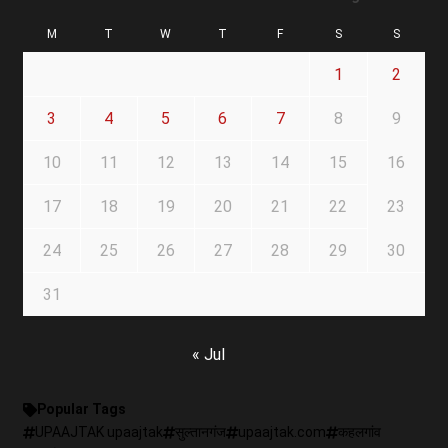
M
T
W
T
F
S
S
1
2
3
4
5
6
7
8
9
10
11
12
13
14
15
16
17
18
19
20
21
22
23
24
25
26
27
28
29
30
31
« Jul
Popular Tags
UPAAJTAK upaajtak
सुल्तानगंज
upaajtak.com
कहलगांव