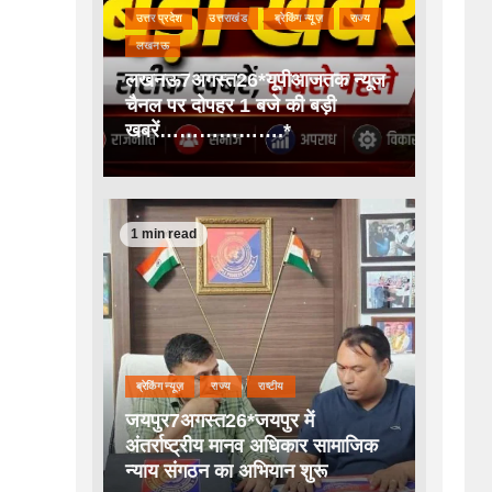
उत्तर प्रदेश
उत्तराखंड
ब्रेकिंग न्यूज़
राज्य
लखनऊ
लखनऊ7अगस्त26*यूपीआजतक न्यूज
चैनल पर दोपहर 1 बजे की बड़ी
खबरें……………….*
1 min read
ब्रेकिंग न्यूज़
राज्य
राष्टीय
जयपुर7अगस्त26*जयपुर में
अंतर्राष्ट्रीय मानव अधिकार सामाजिक
न्याय संगठन का अभियान शुरू