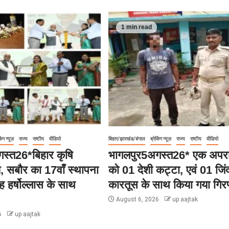
1 min read
िंग न्यूज़
राज्य
राष्टीय
वीडियो
बिहार/झारखंड/बंगाल
ब्रेकिंग न्यूज़
राज्य
राष्टीय
वीडियो
स्त26*बिहार कृषि
भागलपुर5अगस्त26* एक अपरा
लय, सबौर का 17वाँ स्थापना
को 01 देशी कट्टा, एवं 01 जिं
 हर्षोल्लास के साथ
कारतूस के साथ किया गया गिर
August 6, 2026
up aajtak
6
up aajtak