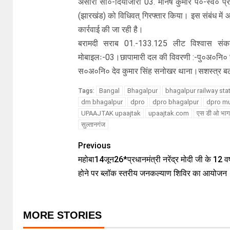
अंसारी सा०-दियाजोरी 03. मनिष कुमार पे०-स्व० प
(झारखंड) को विधिवत् गिरफ्तार किया। इस संबंध में 
कार्रवाई की जा रही है।
बरामदी सराब 01.-133.125 लीट विश्वास संकल
मोबाइलः-03।छापामारी दल की विवरणी :-पु०अ०नि०
स०अ०नि० देव कुमार सिंह सनोखर थाना।सशस्त्र 
Bangal
Bhagalpur
bhagalpur railway sta
Tags:
dm bhagalpur
dpro
dpro bhagalpur
dpro m
UPAAJTAK upaajtak
upaajtak.com
एस डी ओ भाग
सुल्तानगंज
Previous
महोबा14जून26*प्रधानमंत्री नरेंद्र मोदी जी के 12 वर्ष 
होने पर ब्लॉक स्तरीय जनकल्याण शिविर का आयोजन
MORE STORIES