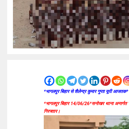
*भागलपुर बिहार से शैलेन्द्र कुमार गुप्ता यूपी आजतक*
*भागलपुर बिहार 14/06/26*सनोखर थाना अन्तर्गत 
गिरफ्तार।