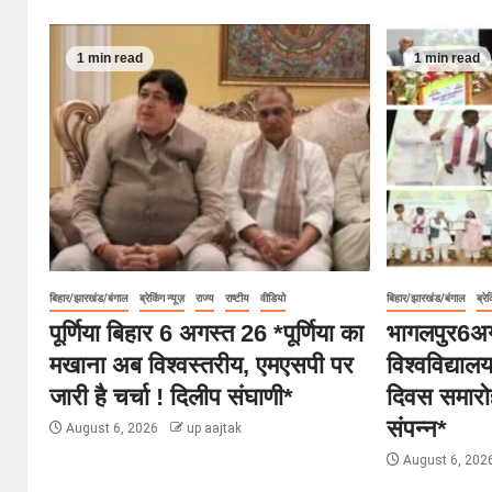
1 min read
1 min read
बिहार/झारखंड/बंगाल
ब्रेकिंग न्यूज़
राज्य
राष्टीय
वीडियो
बिहार/झारखंड/बंगाल
ब्रेक
पूर्णिया बिहार 6 अगस्त 26 *पूर्णिया का
भागलपुर6अग
मखाना अब विश्वस्तरीय, एमएसपी पर
विश्वविद्या
जारी है चर्चा ! दिलीप संघाणी*
दिवस समारोह
संपन्न*
August 6, 2026
up aajtak
August 6, 202