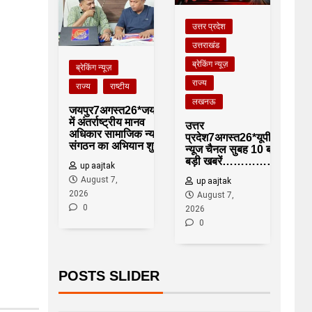
उत्तर प्रदेश
उत्तराखंड
ब्रेकिंग न्यूज़
ब्रेकिंग न्यूज़
राज्य
राज्य
राष्टीय
लखनऊ
जयपुर7अगस्त26*जयपुर
में अंतर्राष्ट्रीय मानव
उत्तर
अधिकार सामाजिक न्याय
प्रदेश7अगस्त26*यूपीआजतक
संगठन का अभियान शुरू
न्यूज चैनल सुबह 10 बजे की
बड़ी खबरें……………….
up aajtak
August 7,
up aajtak
2026
August 7,
0
2026
0
POSTS SLIDER