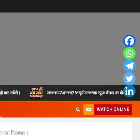
हीं कर सकेंगे।
लखनऊ7अगस्त26*यूपीआजतक न्यूज चैनल पर दोपहर 1 बजे
WATCH ONLINE
ा गया गिरफ्तार।