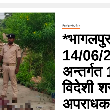
बिहार/झारखंड/बंगाल
*भागलपुर
14/06/
अन्तर्ग
विदेशी श
अपराधकर्