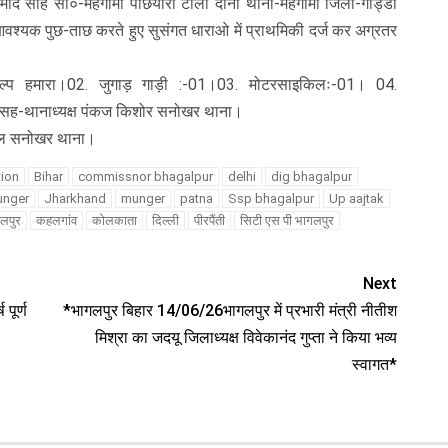
्रमोद साह सा०-महगामा पछियारी टोला दोनो थाना-महगामा जिला-गोड्डा
आवश्यक पुछ-ताछ करते हुए सुसंगत धाराओ में प्राथमिकी दर्ज कर अग्रतर
्प हमारा।02. जुगाड़ गाड़ी :-01।03. मोटरसाइकिलः-01। 04.
 सह-थानाध्यक्ष पंकज किशोर सनोखर थाना।
बल सनोखर थाना।
tion
Bihar
commissnor bhagalpur
delhi
dig bhagalpur
unger
Jharkhand
munger
patna
Ssp bhagalpur
Up aajtak
लपुर
कहलगांव
कोलकाता
दिल्ली
पीरपैंती
सिटी एस पी भागलपुर
Next
पूर्ण
*भागलपुर बिहार 14/06/26भागलपुर में प्रभारी मंत्री नीतीश
मिश्रा का जदयू जिलाध्यक्ष विवेकानंद गुप्ता ने किया भव्य
स्वागत*