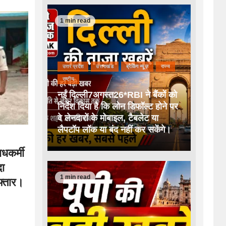
1 min read
उत्तर प्रदेश
उत्तराखंड
ब्रेकिंग न्यूज़
राज्य
राष्टीय
नईं दिल्ली7अगस्त26*RBI ने बैंकों को
निर्देश दिया है कि लोन डिफॉल्ट होने पर
वे लेनदारों के मोबाइल, टैबलेट या
लैपटॉप लॉक या बंद नहीं कर सकेंगे।
धकर्मी
दा
1 min read
फ्तार।