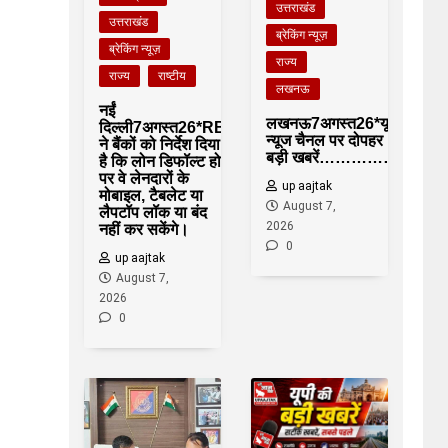
उत्तराखंड
उत्तराखंड
ब्रेकिंग न्यूज़
ब्रेकिंग न्यूज़
राज्य
राज्य
राष्टीय
लखनऊ
नईं
लखनऊ7अगस्त26*यूपीआजतक
दिल्ली7अगस्त26*RBI
न्यूज चैनल पर दोपहर 1 बजे की
ने बैंकों को निर्देश दिया
बड़ी खबरें……………….*
है कि लोन डिफॉल्ट होने
पर वे लेनदारों के
up aajtak
मोबाइल, टैबलेट या
August 7,
लैपटॉप लॉक या बंद
2026
नहीं कर सकेंगे।
0
up aajtak
August 7,
2026
0