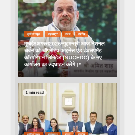
ब्रेकिंग न्यूज़
महाराष्ट्र
राज्य
राष्टीय
मुम्बई8अगस्त2026*गृहमन्त्री आज नेशनल
अर्बन को-ऑपरेटिव फाइनेंस एंड डेवलपमेंट
कॉरपोरेशन लिमिटेड (NUCFDC) के नए
कार्यालय का उद्घाटन करेंगे।*
1 min read
ब्रेकिंग न्यूज़
महाराष्ट्र
राज्य
राष्टीय