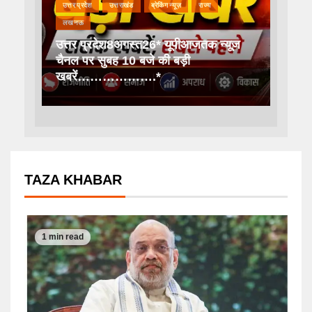
उत्तर प्रदेश
उत्तराखंड
ब्रेकिंग न्यूज़
राज्य
लखनऊ
उत्तर प्रदेश8अगस्त26* यूपीआजतक न्यूज
चैनल पर सुबह 10 बजे की बड़ी
खबरें……………….*
TAZA KHABAR
1 min read