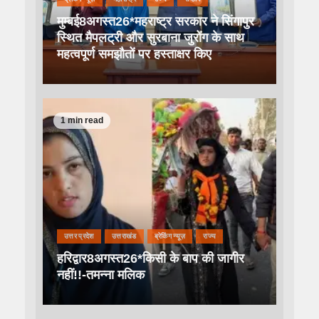
मुम्बई8अगस्त26*महराष्ट्र सरकार ने सिंगापुर
स्थित मैपलट्री और सुरबाना जुरोंग के साथ
महत्वपूर्ण समझौतों पर हस्ताक्षर किए
1 min read
उत्तर प्रदेश
उत्तराखंड
ब्रेकिंग न्यूज़
राज्य
हरिद्वार8अगस्त26*किसी के बाप की जागीर
नहीं!!-तमन्ना मलिक