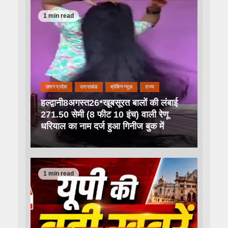
1 min read
उत्तर प्रदेश
उत्तराखंड
ब्रेकिंग न्यूज़
राज्य
हल्द्वानी8अगस्त26*खूबसूरत बालों की लंबाई
271.50 सेमी (8 फीट 10 इंच) वाली रेणू
धरियाल का नाम दर्ज हुआ गिनीज बुक में
1 min read