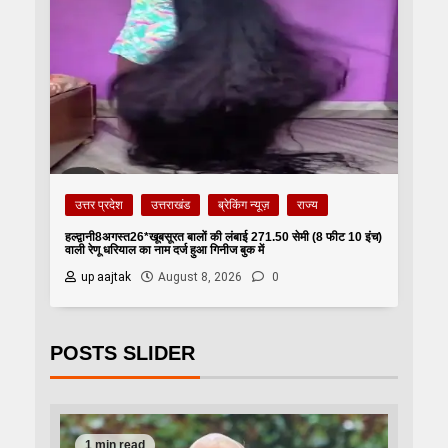
उत्तर प्रदेश
उत्तराखंड
ब्रेकिंग न्यूज़
राज्य
हल्द्वानी8अगस्त26*खूबसूरत बालों की लंबाई 271.50 सेमी (8 फीट 10 इंच)
वाली रेणू धरियाल का नाम दर्ज हुआ गिनीज बुक में
up aajtak
August 8, 2026
0
POSTS SLIDER
1 min read