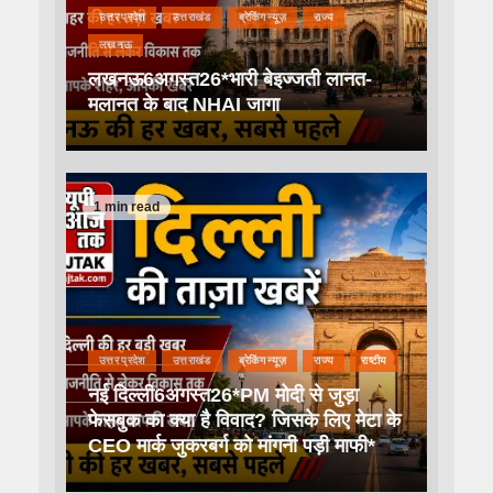
उत्तर प्रदेश
उत्तराखंड
ब्रेकिंग न्यूज़
राज्य
लखनऊ
लखनऊ6अगस्त26*भारी बेइज्जती लानत-
मलानत के बाद NHAI जागा
1 min read
उत्तर प्रदेश
उत्तराखंड
ब्रेकिंग न्यूज़
राज्य
राष्टीय
नई दिल्ली6अगस्त26*PM मोदी से जुड़ा
फेसबुक का क्या है विवाद? जिसके लिए मेटा के
CEO मार्क जुकरबर्ग को मांगनी पड़ी माफी*