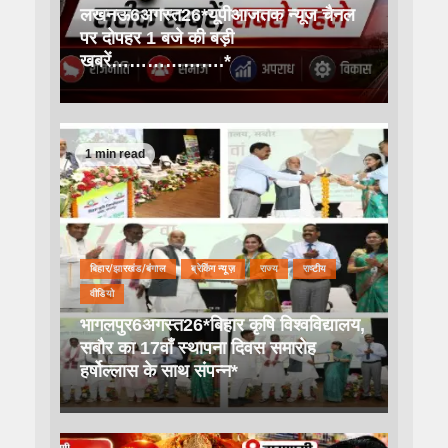
लखनऊ6अगस्त26*यूपीआजतक न्यूज चैनल
पर दोपहर 1 बजे की बड़ी
खबरें……………….*
1 min read
बिहार/झारखंड/बंगाल
ब्रेकिंग न्यूज़
राज्य
राष्टीय
वीडियो
भागलपुर6अगस्त26*बिहार कृषि विश्वविद्यालय,
सबौर का 17वाँ स्थापना दिवस समारोह
हर्षोल्लास के साथ संपन्न*