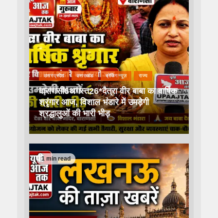
उत्तर प्रदेश
उत्तराखंड
ब्रेकिंग न्यूज़
राज्य
वाराणसी6अगस्त26*दैत्रा वीर बाबा का वार्षिक
श्रृंगार आज, विशाल भंडारे में उमड़ेगी
श्रद्धालुओं की भारी भीड़
1 min read