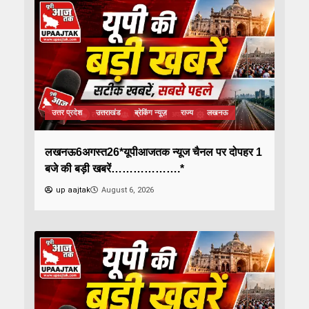
उत्तर प्रदेश
उत्तराखंड
ब्रेकिंग न्यूज़
राज्य
लखनऊ
लखनऊ6अगस्त26*यूपीआजतक न्यूज चैनल पर दोपहर 1
बजे की बड़ी खबरें……………….*
up aajtak
August 6, 2026