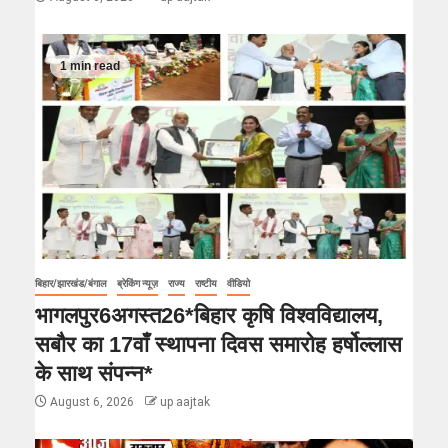
1 min read
बिहार/झारखंड/बंगाल
ब्रेकिंग न्यूज़
राज्य
राष्टीय
वीडियो
भागलपुर6अगस्त26*बिहार कृषि विश्वविद्यालय,
सबौर का 17वाँ स्थापना दिवस समारोह हर्षोल्लास
के साथ संपन्न*
August 6, 2026
up aajtak