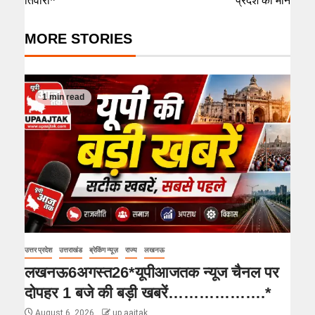
तिवारी*
प्रदेश का मान
MORE STORIES
1 min read
उत्तर प्रदेश
उत्तराखंड
ब्रेकिंग न्यूज़
राज्य
लखनऊ
लखनऊ6अगस्त26*यूपीआजतक न्यूज चैनल पर
दोपहर 1 बजे की बड़ी खबरें……………….*
August 6, 2026
up aajtak