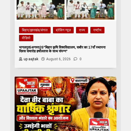
बिहार/झारखंड/बंगाल
ब्रेकिंग न्यूज़
राज्य
राष्टीय
वीडियो
भागलपुर6अगस्त26*बिहार कृषि विश्वविद्यालय, सबौर का 17वाँ स्थापना
दिवस समारोह हर्षोल्लास के साथ संपन्न*
up aajtak
August 6, 2026
0