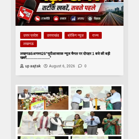
उत्तर प्रदेश
उत्तराखंड
ब्रेकिंग न्यूज़
राज्य
लखनऊ
लखनऊ6अगस्त26*यूपीआजतक न्यूज चैनल पर दोपहर 1 बजे की बड़ी
खबरें……………….*
up aajtak
August 6, 2026
0