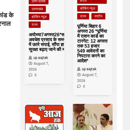
बंगाल
उत्तर प्रदेश
ब्रेकिंग न्यूज़
उत्तराखंड
ांड के
राज्य
राष्टीय
ब्रेकिंग न्यूज़
करनाल
राज्य
पूर्णिया बिहार 6
अगस्त 26 *पूर्णिया
अयोध्या7अगस्त26*सांसद
में राशन कार्ड का
अवधेश प्रसाद के समर्थन
टारगेट: 12 अगस्त
में उतरे सपाई, सौंपा ज्ञापन,
तक 53 हजार
सुरक्षा बढ़ाए जाने की मांग*
549 आवेदनों का
निपटारा करने का
up aajtak
आदेश*
August 7,
up aajtak
2026
August 7,
0
2026
0