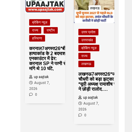
ब्रेकिंग न्यूज़
राज्य
राष्टीय
उत्तर प्रदेश
हरियाणा
उत्तराखंड
करनाल7अगस्त26*बीरू
ब्रेकिंग न्यूज़
हत्याकांड के 2 बदमाश
राज्य
एनकाउंटर में ढेर:
करनाल SP ने पत्नी से
लखनऊ
मांगे थे 10 घंटे,
लखनऊ7अगस्त26*जयंत
up aajtak
चौधरी को बड़ा झटका…
August 7,
*यूपी अध्यक्ष रामाशीष राय
2026
ने छोड़ी रालोद….
0
up aajtak
August 7,
2026
0