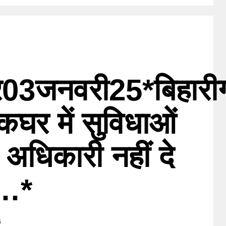
र03जनवरी25*बिहारी
कघर में सुविधाओं
 अधिकारी नहीं दे
न…*
5