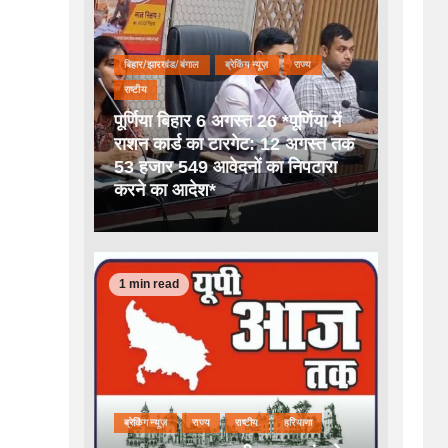
बिहार/झारखंड/बंगाल
ब्रेकिंग न्यूज़
राज्य
राष्टीय
पूर्णिया बिहार 6 अगस्त 26 *पूर्णिया में
राशन कार्ड का टारगेट: 12 अगस्त तक
53 हजार 549 आवेदनों का निपटारा
करने का आदेश*
1 min read
ब्रेकिंग न्यूज़
राज्य
राष्टीय
हरियाणा