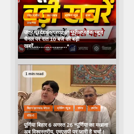
उत्तर प्रदेश
उत्तराखंड
ब्रेकिंग न्यूज़
राज्य
लखनऊ
उत्तर प्रदेश6अगस्त26* यूपीआजतक न्यूज
चैनल पर रात 10 बजे की बड़ी
खबरें……………….*
1 min read
बिहार/झारखंड/बंगाल
ब्रेकिंग न्यूज़
राज्य
राष्टीय
वीडियो
पूर्णिया बिहार 6 अगस्त 26 *पूर्णिया का मखाना
अब विश्वस्तरीय, एमएसपी पर जारी है चर्चा !