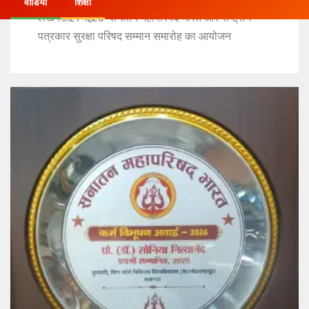
वीडियो
शिक्षा
लखनऊ27मई26*सनातन महापरिषद भारत और राष्ट्रीय
पत्रकार सुरक्षा परिषद सम्मान समारोह का आयोजन