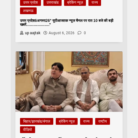
उत्तर प्रदेश
उत्तराखंड
ब्रेकिंग न्यूज़
राज्य
लखनऊ
उत्तर प्रदेश6अगस्त26* यूपीआजतक न्यूज चैनल पर रात 10 बजे की बड़ी
खबरें……………….*
up aajtak
August 6, 2026
0
बिहार/झारखंड/बंगाल
ब्रेकिंग न्यूज़
राज्य
राष्टीय
वीडियो