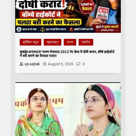
ब्रेकिंग न्यूज़
महाराष्ट्र
राज्य
राष्टीय
मुम्बई6अगस्त26*तरुण तेजपाल 2013 रेप केस में दोषी करार, बॉम्बे हाईकोर्ट
ने बरी करने का फैसला पलटा
up aajtak
August 6, 2026
0