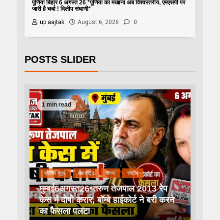
पूर्णिया बिहार 6 अगस्त 26 *पूर्णिया का मखाना अब विश्वस्तरीय, एमएसपी पर
जारी है चर्चा ! दिलीप संघाणी*
up aajtak
August 6, 2026
0
POSTS SLIDER
1 min read
ब्रेकिंग न्यूज़
महाराष्ट्र
राज्य
राष्टीय
मुम्बई6अगस्त26*तरुण तेजपाल 2013 रेप
केस में दोषी करार, बॉम्बे हाईकोर्ट ने बरी करने
का फैसला पलटा