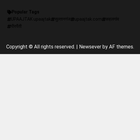
Popular Tags
UPAAJTAK upaajtak
सुल्तानगंज
upaajtak.com
कहलगांव
पीरपैंती
Copyright © All rights reserved.
|
Newsever
by AF themes.