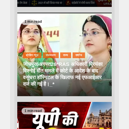
1 min read
ब्रेकिंग न्यूज़
राजस्थान
राज्य
राष्टीय
जोधपुर6अगस्त26*RAS अधिकारी प्रियंका
विश्नोई मौत मामले में कोर्ट के आदेश के बाद
वसुंधरा हॉस्पिटल के खिलाफ नई एफआईआर
दर्ज की गई है।_*
1 min read