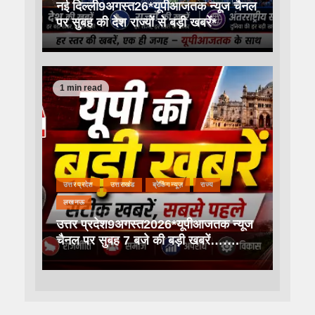
नई दिल्ली9अगस्त26*यूपीआजतक न्यूज चैनल
पर सुबह की देश राज्यों से बड़ी खबरें*
1 min read
उत्तर प्रदेश
उत्तराखंड
ब्रेकिंग न्यूज़
राज्य
लखनऊ
उत्तर प्रदेश9अगस्त2026*यूपीआजतक न्यूज
चैनल पर सुबह 7 बजे की बड़ी खबरें…….