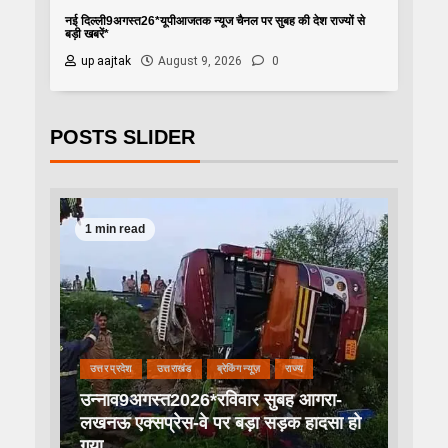
नई दिल्ली9अगस्त26*यूपीआजतक न्यूज चैनल पर सुबह की देश राज्यों से
बड़ी खबरें*
up aajtak
August 9, 2026
0
POSTS SLIDER
1 min read
उत्तर प्रदेश
उत्तराखंड
ब्रेकिंग न्यूज़
राज्य
उन्नाव9अगस्त2026*रविवार सुबह आगरा-
लखनऊ एक्सप्रेस-वे पर बड़ा सड़क हादसा हो
गया..