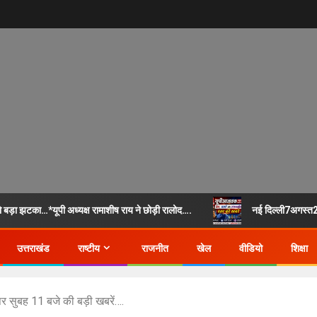
ा झटका…*यूपी अध्यक्ष रामाशीष राय ने छोड़ी रालोद….
नई दिल्ली7अगस्त26
उत्तराखंड
राष्टीय
राजनीत
खेल
वीडियो
शिक्षा
सुबह 11 बजे की बड़ी खबरें….