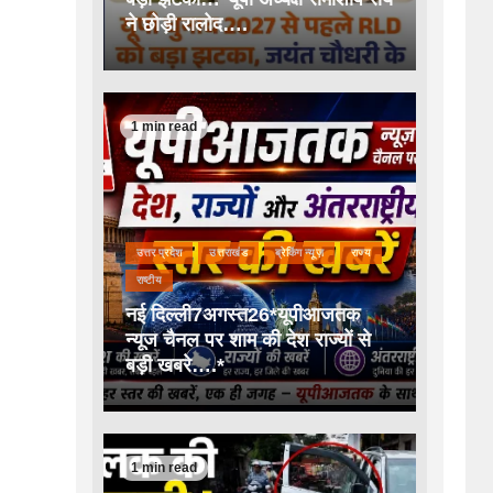
ने छोड़ी रालोद….
1 min read
उत्तर प्रदेश
उत्तराखंड
ब्रेकिंग न्यूज़
राज्य
राष्टीय
नई दिल्ली7अगस्त26*यूपीआजतक
न्यूज चैनल पर शाम की देश राज्यों से
बड़ी खबरे….*
1 min read