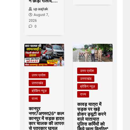
ने छोड़ी रालोद….
up aajtak
August 7,
2026
0
उत्तर प्रदेश
उत्तर प्रदेश
उत्तराखंड
उत्तराखंड
ब्रेकिंग न्यूज़
ब्रेकिंग न्यूज़
राज्य
राज्य
कावड़ यात्रा में
कानपुर
सड़क पर खड़े
नगर7अगस्त26* कल्याणपुर
होकर ड्यूटी करने
कानपुर में सड़क हादसा,
वाले यातायात
कार चालक की लापरवाही
पुलिस कर्मियों को
से पत्रकार घायल
किये छाता वितरित*