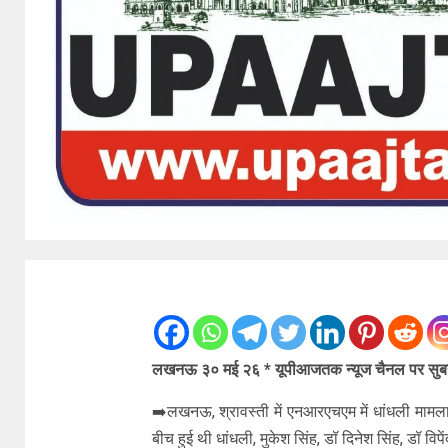
लखनऊ ३० मई २६ * यूपीआजतक न्यूज चैनल पर सुबह 
➡️लखनऊ, श्रावस्ती में एनआरएचएम में धांधली मा
बीच हुई थी धांधली, मुकेश सिंह, डॉ दिनेश सिंह, डॉ वि