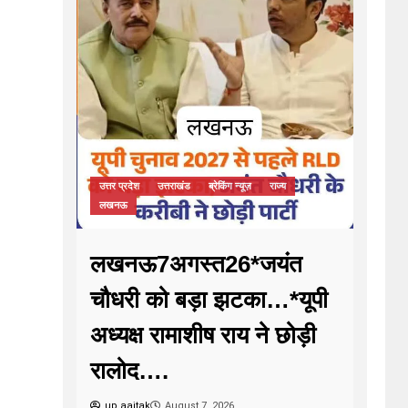
उत्तर प्रदेश
उत्तराखंड
ब्रेकिंग न्यूज़
राज्य
लखनऊ
लखनऊ7अगस्त26*जयंत
चौधरी को बड़ा झटका…*यूपी
अध्यक्ष रामाशीष राय ने छोड़ी
रालोद….
up aajtak
August 7, 2026