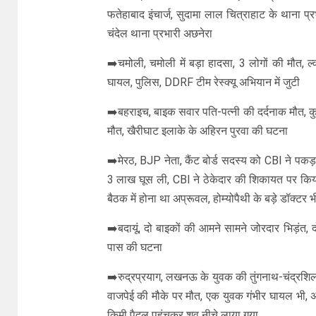
फतेहाबाद इंचार्ज, सुदामा लाल चित्राहाट के थाना प्र
चंदेल थाना प्रभारी अछनेरा
➡️चमोली, चमोली में बड़ा हादसा, 3 लोगों की मौत, ल्
घायल, पुलिस, DDRF टीम रेस्क्यू अभियान में जुटी
➡️बहराइच, बाइक सवार पति-पत्नी की दर्दनाक मौत, कु
मौत, खैरीघाट इलाके के अहिरन पुरवा की घटना
➡️मेरठ, BJP नेता, कैंट बोर्ड सदस्य को CBI ने पकड़
3 लाख घूस ली, CBI ने ठेकेदार की शिकायत पर किया एक
बैठक में होना था अप्रूवल, होम्योपैथी के बड़े डॉक्टर भी
➡️बदायूं, दो बाइकों की आमने सामने जोरदार भिड़ंत,
पास की घटना
➡️रुद्रप्रयाग, लखनऊ के युवक की तुंगनाथ-चंद्रशिल
वाजपेई की मौके पर मौत, एक युवक गंभीर घायल भी, अस्
किमी पैदल पहुंचकर शव नीचे लाया गया