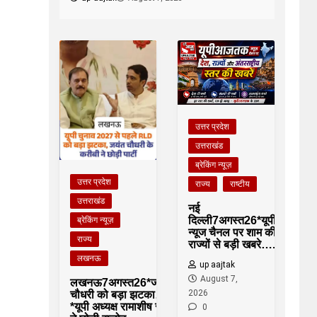
उत्तर प्रदेश
उत्तराखंड
ब्रेकिंग न्यूज़
उत्तर प्रदेश
राज्य
राष्टीय
उत्तराखंड
नई
दिल्ली7अगस्त26*यूपीआजतक
ब्रेकिंग न्यूज़
न्यूज चैनल पर शाम की देश
राज्य
राज्यों से बड़ी खबरे….*
लखनऊ
up aajtak
August 7,
लखनऊ7अगस्त26*जयंत
2026
चौधरी को बड़ा झटका…
*यूपी अध्यक्ष रामाशीष राय
0