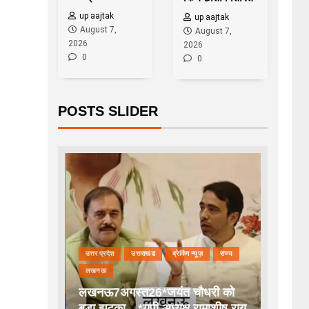
up aajtak
up aajtak
August 7,
August 7,
2026
2026
0
0
POSTS SLIDER
उत्तर प्रदेश
उत्तराखंड
ब्रेकिंग न्यूज़
राज्य
लखनऊ
लखनऊ7अगस्त26*जयंत चौधरी को
बड़ा झटका…*यूपी अध्यक्ष रामाशीष राय