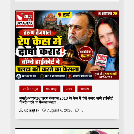
ब्रेकिंग न्यूज़
महाराष्ट्र
राज्य
राष्टीय
मुम्बई6अगस्त26*तरुण तेजपाल 2013 रेप केस में दोषी करार, बॉम्बे हाईकोर्ट
ने बरी करने का फैसला पलटा
up aajtak
August 6, 2026
0