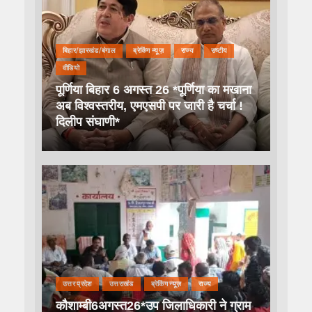
बिहार/झारखंड/बंगाल
ब्रेकिंग न्यूज़
राज्य
राष्टीय
वीडियो
पूर्णिया बिहार 6 अगस्त 26 *पूर्णिया का मखाना
अब विश्वस्तरीय, एमएसपी पर जारी है चर्चा !
दिलीप संघाणी*
उत्तर प्रदेश
उत्तराखंड
ब्रेकिंग न्यूज़
राज्य
कौशाम्बी6अगस्त26*उप जिलाधिकारी ने ग्राम