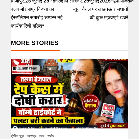
मिर्जापुर:25 जुलाई 25 *इनरव्हील
लखनऊ26जुलाई2025*यूपीआजतक
क्लब मीरजापुर विन्ध्या का
न्यूज चैनल पर लखनऊ राजधानी
इंस्टॉलेशन समारोह सम्पन्न नई
की कुछ महत्वपूर्ण खबरें
कार्यकारिणी गठित*
MORE STORIES
1 min read
ब्रेकिंग न्यूज़
महाराष्ट्र
राज्य
राष्टीय