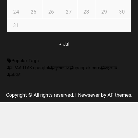
24
25
26
27
28
29
30
31
« Jul
Popular Tags
UPAAJTAK upaajtak
सुल्तानगंज
upaajtak.com
कहलगांव
पीरपैंती
Copyright © All rights reserved.
|
Newsever
by AF themes.