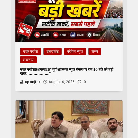
उत्तर प्रदेश
उत्तराखंड
ब्रेकिंग न्यूज़
राज्य
लखनऊ
उत्तर प्रदेश6अगस्त26* यूपीआजतक न्यूज चैनल पर रात 10 बजे की बड़ी
खबरें……………….*
up aajtak
August 6, 2026
0