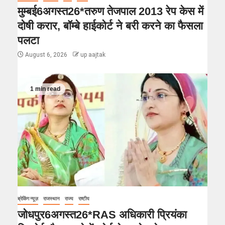
मुम्बई6अगस्त26*तरुण तेजपाल 2013 रेप केस में
दोषी करार, बॉम्बे हाईकोर्ट ने बरी करने का फैसला
पलटा
August 6, 2026
up aajtak
1 min read
ब्रेकिंग न्यूज़
राजस्थान
राज्य
राष्टीय
जोधपुर6अगस्त26*RAS अधिकारी प्रियंका