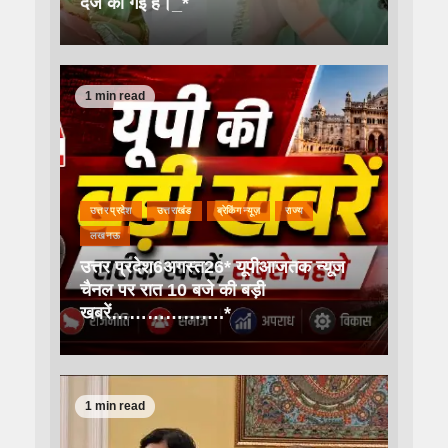
दर्ज की गई है।_*
1 min read
उत्तर प्रदेश
उत्तराखंड
ब्रेकिंग न्यूज़
राज्य
लखनऊ
उत्तर प्रदेश6अगस्त26* यूपीआजतक न्यूज
चैनल पर रात 10 बजे की बड़ी
खबरें……………….*
1 min read