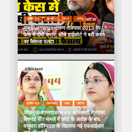
ब्रेकिंग न्यूज़
महाराष्ट्र
राज्य
राष्टीय
मुम्बई6अगस्त26*तरुण तेजपाल 2013 रेप
केस में दोषी करार, बॉम्बे हाईकोर्ट ने बरी करने
का फैसला पलटा
1 min read
ब्रेकिंग न्यूज़
राजस्थान
राज्य
राष्टीय
जोधपुर6अगस्त26*RAS अधिकारी प्रियंका
विश्नोई मौत मामले में कोर्ट के आदेश के बाद
वसुंधरा हॉस्पिटल के खिलाफ नई एफआईआर