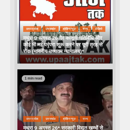
उत्तर प्रदेश
उत्तराखंड
ब्रेकिंग न्यूज़
राज्य
वीडियो
मथुरा 9 अगस्त 26 गैर कानूनी गतिविधि और
कोई भी नई परंपरा शुरू करने पर पूरी तरह से
रोक (माननीय उच्चतम न्यायालय)*
1 min read
उत्तर प्रदेश
उत्तराखंड
ब्रेकिंग न्यूज़
राज्य
मथुरा 9 अगस्त 26* सरकारी विद्युत खम्भों से