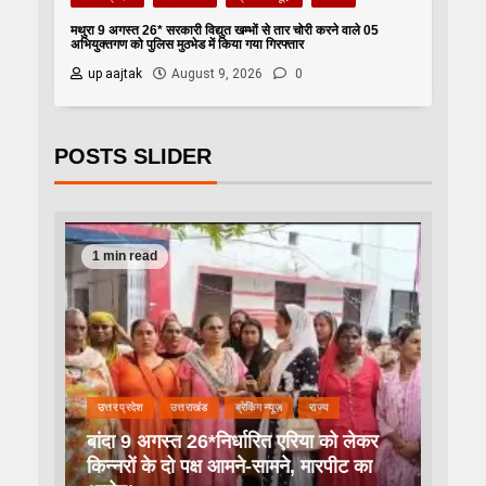
मथुरा 9 अगस्त 26* सरकारी विद्युत खम्भों से तार चोरी करने वाले 05
अभियुक्तगण को पुलिस मुठभेड में किया गया गिरफ्तार
up aajtak
August 9, 2026
0
POSTS SLIDER
1 min read
उत्तर प्रदेश
उत्तराखंड
ब्रेकिंग न्यूज़
राज्य
बांदा 9 अगस्त 26*निर्धारित एरिया को लेकर
किन्नरों के दो पक्ष आमने-सामने, मारपीट का