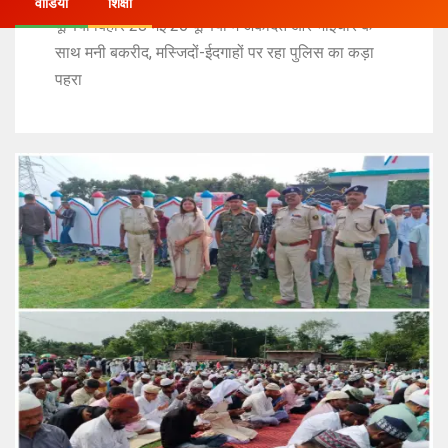
वीडियो
शिक्षा
पूर्णिया बिहार 28 मई 26 पूर्णिया में अकीदत और भाईचारे के
साथ मनी बकरीद, मस्जिदों-ईदगाहों पर रहा पुलिस का कड़ा
पहरा