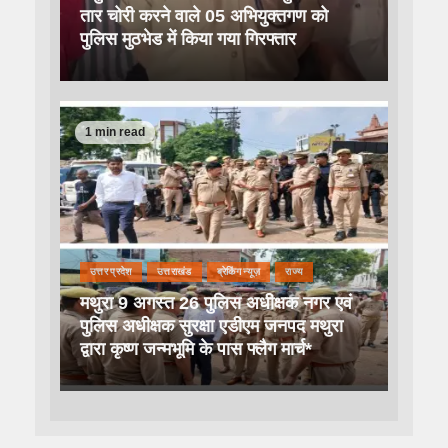
तार चोरी करने वाले 05 अभियुक्तगण को
पुलिस मुठभेड में किया गया गिरफ्तार
1 min read
उत्तर प्रदेश
उत्तराखंड
ब्रेकिंग न्यूज़
राज्य
मथुरा 9 अगस्त 26 पुलिस अधीक्षक नगर एवं
पुलिस अधीक्षक सुरक्षा एडीएम जनपद मथुरा
द्वारा कृष्ण जन्मभूमि के पास फ्लैग मार्च*