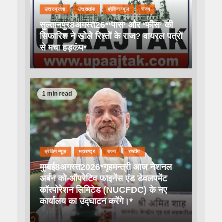
उत्तर प्रदेश
उत्तराखंड
ब्रेकिंग न्यूज़
राज्य
सुल्तानपुर8अगस्त26*‘पास’ और ‘फीस’ की
सिफारिश ने खोले रिश्तों के राज? वायरल पत्रों
से मचा हड़कंप*
1 min read
ब्रेकिंग न्यूज़
महाराष्ट्र
राज्य
राष्टीय
मुम्बई8अगस्त2026*गृहमन्त्री आज नेशनल
अर्बन को-ऑपरेटिव फाइनेंस एंड डेवलपमेंट
कॉरपोरेशन लिमिटेड (NUCFDC) के नए
कार्यालय का उद्घाटन करेंगे।*