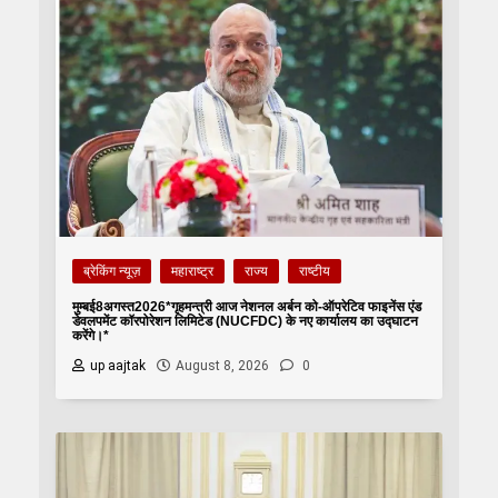
ब्रेकिंग न्यूज़
महाराष्ट्र
राज्य
राष्टीय
मुम्बई8अगस्त2026*गृहमन्त्री आज नेशनल अर्बन को-ऑपरेटिव फाइनेंस एंड
डेवलपमेंट कॉरपोरेशन लिमिटेड (NUCFDC) के नए कार्यालय का उद्घाटन
करेंगे।*
up aajtak
August 8, 2026
0