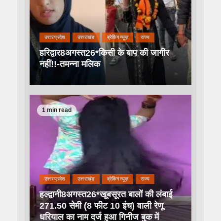
उत्तर प्रदेश
उत्तराखंड
ब्रेकिंग न्यूज़
राज्य
हरिद्वार8अगस्त26*किसी के बाप की जागीर
नहीं!!-तमन्ना मलिक
1 min read
उत्तर प्रदेश
उत्तराखंड
ब्रेकिंग न्यूज़
राज्य
हल्द्वानी8अगस्त26*खूबसूरत बालों की लंबाई
271.50 सेमी (8 फीट 10 इंच) वाली रेणू
धरियाल का नाम दर्ज हुआ गिनीज बुक में