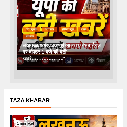
उत्तर प्रदेश
उत्तराखंड
ब्रेकिंग न्यूज़
राज्य
लखनऊ
लखनऊ6अगस्त26*यूपीआजतक न्यूज चैनल
पर दोपहर 1 बजे की बड़ी
खबरें……………….*
TAZA KHABAR
1 min read