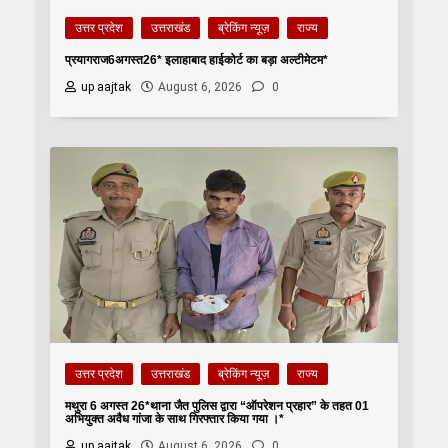
उत्तर प्रदेश
उत्तराखंड
ब्रेकिंग न्यूज़
राज्य
प्रयागराज6अगस्त26* इलाहाबाद हाईकोर्ट का बड़ा अल्टीमेटम*
up aajtak
August 6, 2026
0
उत्तर प्रदेश
उत्तराखंड
ब्रेकिंग न्यूज़
राज्य
मथुरा 6 अगस्त 26*थाना जैत पुलिस द्वारा “ऑपरेशन प्रहार” के तहत 01
अभियुक्त अवैध गांजा के साथ गिरफ्तार किया गया ।*
up aajtak
August 6, 2026
0