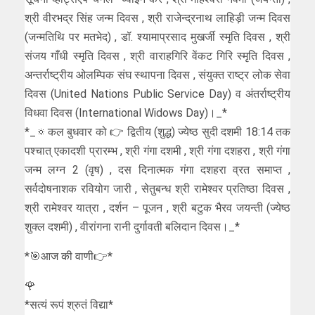
श्री वीरभद्र सिंह जन्म दिवस , श्री राजेन्द्रनाथ लाहिड़ी जन्म दिवस
(जन्मतिथि पर मतभेद) , डॉ. श्यामाप्रसाद मुखर्जी स्मृति दिवस , श्री
संजय गाँधी स्मृति दिवस , श्री वाराहगिरि वेंकट गिरि स्मृति दिवस ,
अन्तर्राष्ट्रीय ओलम्पिक संघ स्थापना दिवस , संयुक्त राष्ट्र लोक सेवा
दिवस (United Nations Public Service Day) व अंतर्राष्ट्रीय
विधवा दिवस (International Widows Day)।_*
*_🔅कल बुधवार को 👉 द्वितीय (शुद्ध) ज्येष्ठ सुदी दशमी 18:14 तक
पश्चात् एकादशी प्रारम्भ , श्री गंगा दशमी , श्री गंगा दशहरा , श्री गंगा
जन्म लग्न 2 (वृष) , दस दिनात्मक गंगा दशहरा व्रत समाप्त ,
सर्वदोषनाशक रवियोग जारी , सेतुबन्ध श्री रामेश्वर प्रतिष्ठा दिवस ,
श्री रामेश्वर यात्रा , दर्शन – पूजन , श्री बटुक भैरव जयन्ती (ज्येष्ठ
शुक्ल दशमी) , वीरांगना रानी दुर्गावती बलिदान दिवस।_*
*🎯आज की वाणी👉*
🌹
*सत्यं रूपं श्रुतं विद्या*