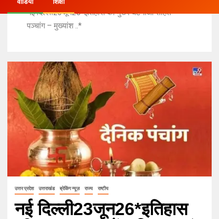
वीडियो
शिक्षा
नई दिल्ली23जून26*इतिहास की मुख्य घटनाओं सहित
पञ्चांग – मुख्यांश ..*
उत्तर प्रदेश
उत्तराखंड
ब्रेकिंग न्यूज़
राज्य
राष्टीय
नई दिल्ली23जून26*इतिहास