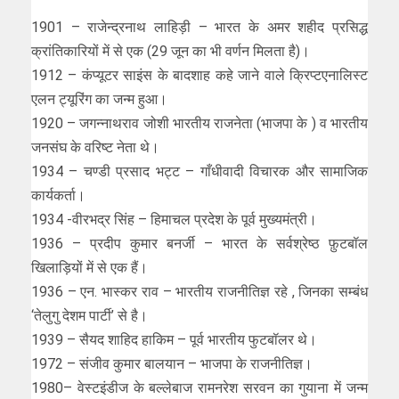
1901 – राजेन्द्रनाथ लाहिड़ी – भारत के अमर शहीद प्रसिद्ध
क्रांतिकारियों में से एक (29 जून का भी वर्णन मिलता है)।
1912 – कंप्‍यूटर साइंस के बादशाह कहे जाने वाले क्रिप्‍टएनालिस्‍ट
एलन ट्यूरिंग का जन्‍म हुआ।
1920 – जगन्नाथराव जोशी भारतीय राजनेता (भाजपा के ) व भारतीय
जनसंघ के वरिष्ट नेता थे।
1934 – चण्डी प्रसाद भट्ट – गाँधीवादी विचारक और सामाजिक
कार्यकर्ता।
1934 -वीरभद्र सिंह – हिमाचल प्रदेश के पूर्व मुख्यमंत्री।
1936 – प्रदीप कुमार बनर्जी – भारत के सर्वश्रेष्ठ फ़ुटबॉल
खिलाड़ियों में से एक हैं।
1936 – एन. भास्कर राव – भारतीय राजनीतिज्ञ रहे , जिनका सम्बंध
‘तेलुगु देशम पार्टी’ से है।
1939 – सैयद शाहिद हाकिम – पूर्व भारतीय फुटबॉलर थे।
1972 – संजीव कुमार बालयान – भाजपा के राजनीतिज्ञ।
1980– वेस्टइंडीज के बल्लेबाज रामनरेश सरवन का गुयाना में जन्म