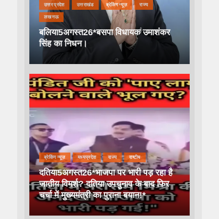
उत्तर प्रदेश
उत्तराखंड
ब्रेकिंग न्यूज़
राज्य
लखनऊ
बलिया5अगस्त26*बसपा विधायक उमाशंकर
सिंह का निधन।
ब्रेकिंग न्यूज़
मध्यप्रदेश
राज्य
राष्टीय
दतिया5अगस्त26*भाजपा पर भारी पड़ रहा है
जातीय विमर्श? दतिया उपचुनाव के बाद फिर
चर्चा में मुख्यमंत्री का पुराना बयान!*