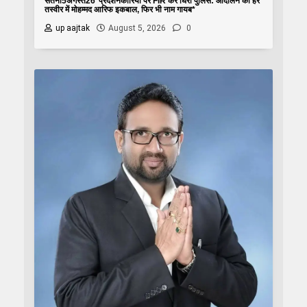
सतना5अगस्त26*प्रदर्शनकारियों पर FIR कर घिरी पुलिस: आंदोलन की हर
तस्वीर में मोहम्मद आरिफ इकबाल, फिर भी नाम गायब*
up aajtak
August 5, 2026
0