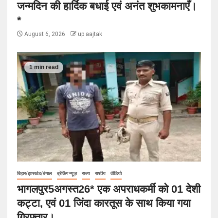
जन्मदिन की हार्दिक बधाई एवं अनंत शुभकामनाएँ।
*
August 6, 2026
up aajtak
1 min read
बिहार/झारखंड/बंगाल
ब्रेकिंग न्यूज़
राज्य
राष्टीय
वीडियो
भागलपुर5अगस्त26* एक अपराधकर्मी को 01 देशी
कट्टा, एवं 01 जिंदा कारतूस के साथ किया गया
गिरफ्तार।