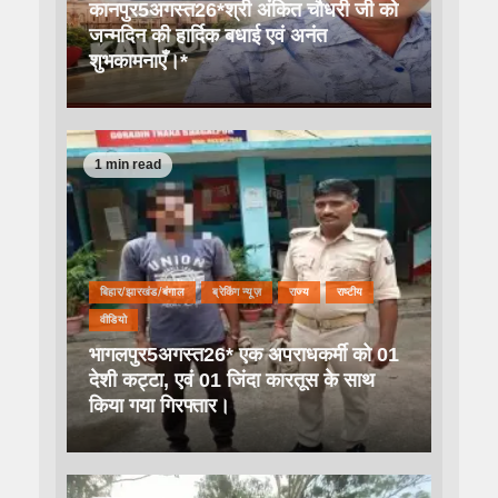
कानपुर5अगस्त26*श्री अंकित चौधरी जी को
जन्मदिन की हार्दिक बधाई एवं अनंत
शुभकामनाएँ।*
1 min read
बिहार/झारखंड/बंगाल
ब्रेकिंग न्यूज़
राज्य
राष्टीय
वीडियो
भागलपुर5अगस्त26* एक अपराधकर्मी को 01
देशी कट्टा, एवं 01 जिंदा कारतूस के साथ
किया गया गिरफ्तार।