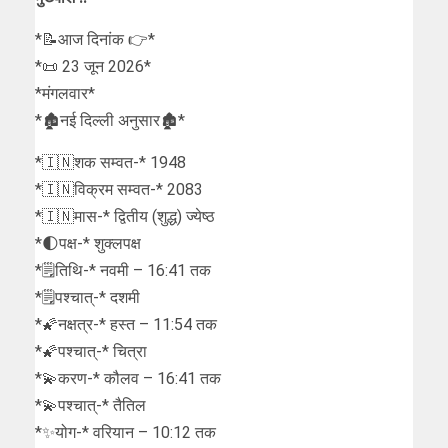
*📝आज दिनांक 👉*
*📜 23 जून 2026*
*मंगलवार*
*🏚नई दिल्ली अनुसार🏚*
*🇮🇳शक सम्वत-* 1948
*🇮🇳विक्रम सम्वत-* 2083
*🇮🇳मास-* द्वितीय (शुद्ध) ज्येष्ठ
*🌓पक्ष-* शुक्लपक्ष
*🗒तिथि-* नवमी – 16:41 तक
*🗒पश्चात्-* दशमी
*🌠नक्षत्र-* हस्त – 11:54 तक
*🌠पश्चात्-* चित्रा
*💫करण-* कौलव – 16:41 तक
*💫पश्चात्-* तैतिल
*✨योग-* वरियान – 10:12 तक