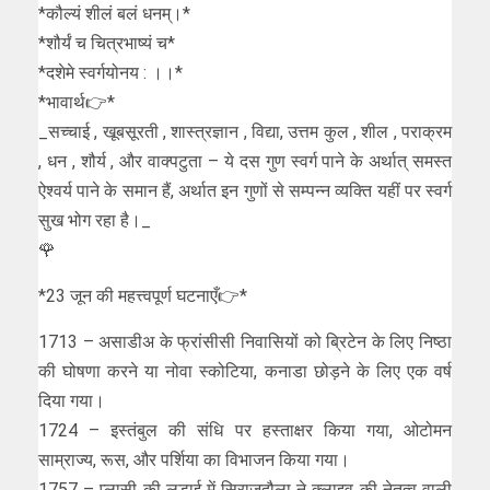
*कौल्यं शीलं बलं धनम्।*
*शौर्यं च चित्रभाष्यं च*
*दशेमे स्वर्गयोनय : ।।*
*भावार्थ👉*
_सच्चाई , खूबसूरती , शास्त्रज्ञान , विद्या, उत्तम कुल , शील , पराक्रम
, धन , शौर्य , और वाक्पटुता – ये दस गुण स्वर्ग पाने के अर्थात् समस्त
ऐश्वर्य पाने के समान हैं, अर्थात इन गुणों से सम्पन्न व्यक्ति यहीं पर स्वर्ग
सुख भोग रहा है।_
🌹
*23 जून की महत्त्वपूर्ण घटनाएँ👉*
1713 – असाडीअ के फ्रांसीसी निवासियों को ब्रिटेन के लिए निष्ठा
की घोषणा करने या नोवा स्कोटिया, कनाडा छोड़ने के लिए एक वर्ष
दिया गया।
1724 – इस्तंबुल की संधि पर हस्ताक्षर किया गया, ओटोमन
साम्राज्य, रूस, और पर्शिया का विभाजन किया गया।
1757 – प्लासी की लड़ाई में सिराजुदौला ने क्लाइव की नेतृत्व वाली