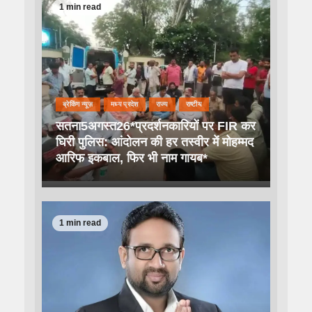
1 min read
ब्रेकिंग न्यूज़
मध्य प्रदेश
राज्य
राष्टीय
सतना5अगस्त26*प्रदर्शनकारियों पर FIR कर
घिरी पुलिस: आंदोलन की हर तस्वीर में मोहम्मद
आरिफ इकबाल, फिर भी नाम गायब*
1 min read