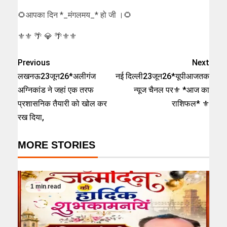
🌻आपका दिन *_मंगलमय_* हो जी ।🌻
⚜⚜ 🌴 💎 🌴⚜⚜
Previous
Next
लखनऊ23जून26*अलीगंज
नई दिल्ली23जून26*यूपीआजतक
अग्निकांड ने जहां एक तरफ
न्यूज चैनल पर⚜️ *आज का
प्रशासनिक तैयारी को खोल कर
राशिफल* ⚜️
रख दिया,
MORE STORIES
1 min read