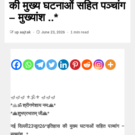
की मुख्य घटनाओं सहित पञ्चांग
– मुख्यांश ..*
up aajtak
June 23, 2026
1 min read
🪔🪔🪔 ⚜🕉⚜ 🪔🪔🪔
*🙏
ॐ श्रीगणेशाय नम:🙏*
*🙏शुभप्रभातम् जी🙏*
नई दिल्ली23जून26*इतिहास की मुख्य घटनाओं सहित पञ्चांग –
मुख्यांश ..*