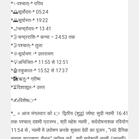
*✨पश्चात्-* परिघ
*🌅सूर्योदय-* 05:24
*🌄सूर्यास्त-* 19:22
*🌙चन्द्रोदय-* 13:41
*🌛चन्द्रराशि-* कन्या – 24:53 तक
*🌛पश्चात्-* तुला
*🌞सूर्यायण -* उत्तरायण
*💡अभिजित-* 11:55 से 12:51
*🤖राहुकाल-* 15:52 से 17:37
*🎑ऋतु-* ग्रीष्म
*⏳दिशाशूल-* उत्तर
*✍विशेष👉*
*_🔅आज मंगलवार को 👉 द्वितीय (शुद्ध) ज्येष्ठ सुदी नवमी 16:41
तक पश्चात् दशमी प्रारम्भ , श्री महेश नवमी , सर्वदोषनाशक रवियोग
11:54 से , नवमी में उपोषण करके शुक्ला देवी का पूजन , “HR दैनिक
सूचना व्हाट्सएप चैनल” ज्वॉइन करें , श्री माहेश्वरी नवमी (जयन्ती) ,