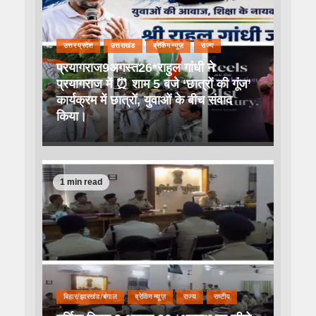
उत्तर प्रदेश
उत्तराखंड
ब्रेकिंग न्यूज़
राज्य
प्रयागराज9अगस्त26*राहुल गांधी ने
प्रयागराज में ⏰ शाम 5 बजे ‘छात्रों की गूंज’
कार्यक्रम में छात्रों, युवाओं के बीच संवाद
किया।
1 min read
बिहार/झारखंड/बंगाल
ब्रेकिंग न्यूज़
राज्य
राष्टीय