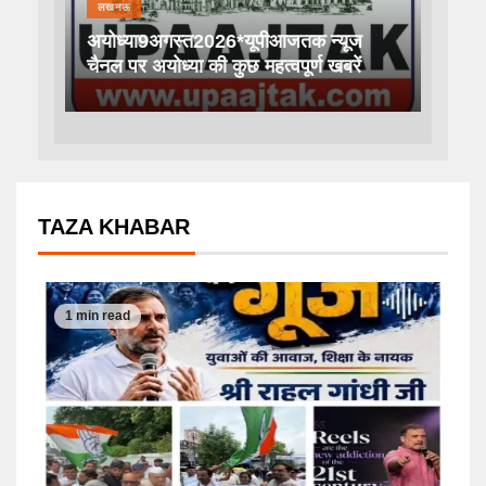
लखनऊ
अयोध्या9अगस्त2026*यूपीआजतक न्यूज
चैनल पर अयोध्या की कुछ महत्वपूर्ण खबरें
TAZA KHABAR
1 min read