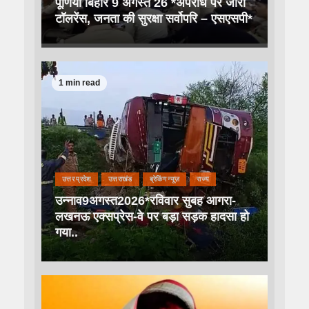
पूर्णिया बिहार 9 अगस्त 26 *अपराध पर जीरो
टॉलरेंस, जनता की सुरक्षा सर्वोपरि – एसएसपी*
1 min read
उत्तर प्रदेश
उत्तराखंड
ब्रेकिंग न्यूज़
राज्य
उन्नाव9अगस्त2026*रविवार सुबह आगरा-
लखनऊ एक्सप्रेस-वे पर बड़ा सड़क हादसा हो
गया..