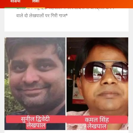
वीडियो
शिक्षा
कौशाम्बी14जून26*तहसील में फरियादियों से अभद्रता करने
वाले दो लेखपालों पर गिरी गाज*