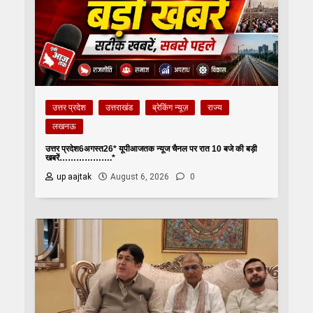
उत्तर प्रदेश
उत्तराखंड
ब्रेकिंग न्यूज़
राज्य
लखनऊ
उत्तर प्रदेश6अगस्त26* यूपीआजतक न्यूज चैनल पर रात 10 बजे की बड़ी
खबरें……………….*
up aajtak
August 6, 2026
0