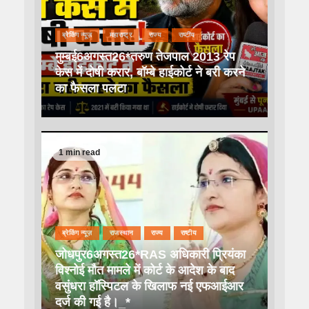
ब्रेकिंग न्यूज़
महाराष्ट्र
राज्य
राष्टीय
मुम्बई6अगस्त26*तरुण तेजपाल 2013 रेप
केस में दोषी करार, बॉम्बे हाईकोर्ट ने बरी करने
का फैसला पलटा
1 min read
ब्रेकिंग न्यूज़
राजस्थान
राज्य
राष्टीय
जोधपुर6अगस्त26*RAS अधिकारी प्रियंका
विश्नोई मौत मामले में कोर्ट के आदेश के बाद
वसुंधरा हॉस्पिटल के खिलाफ नई एफआईआर
दर्ज की गई है।_*