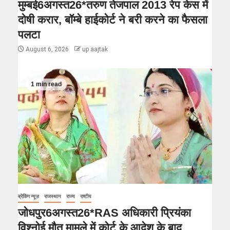
मुम्बई6अगस्त26*तरुण तेजपाल 2013 रेप केस में
दोषी करार, बॉम्बे हाईकोर्ट ने बरी करने का फैसला
पलटा
August 6, 2026
up aajtak
1 min read
ब्रेकिंग न्यूज़
राजस्थान
राज्य
राष्टीय
जोधपुर6अगस्त26*RAS अधिकारी प्रियंका
विश्नोई मौत मामले में कोर्ट के आदेश के बाद