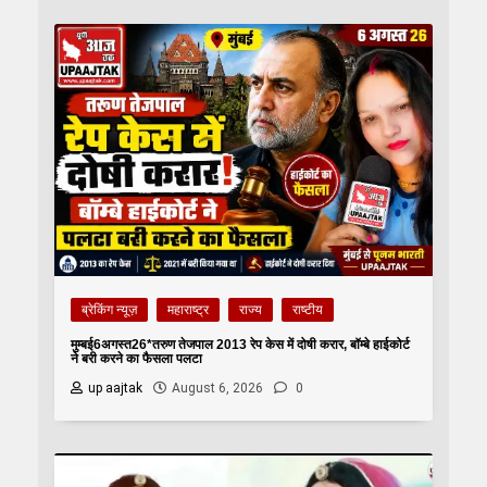
ब्रेकिंग न्यूज़
महाराष्ट्र
राज्य
राष्टीय
मुम्बई6अगस्त26*तरुण तेजपाल 2013 रेप केस में दोषी करार, बॉम्बे हाईकोर्ट
ने बरी करने का फैसला पलटा
up aajtak
August 6, 2026
0