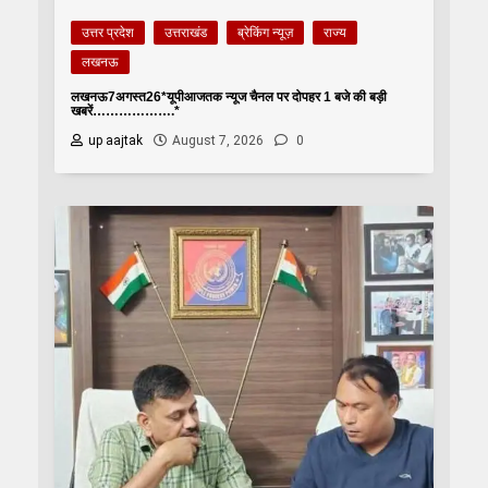
उत्तर प्रदेश
उत्तराखंड
ब्रेकिंग न्यूज़
राज्य
लखनऊ
लखनऊ7अगस्त26*यूपीआजतक न्यूज चैनल पर दोपहर 1 बजे की बड़ी
खबरें……………….*
up aajtak
August 7, 2026
0