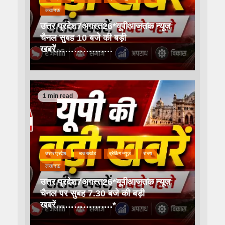
लखनऊ
उत्तर प्रदेश7अगस्त26*यूपीआजतक न्यूज
चैनल सुबह 10 बजे की बड़ी
खबरें……………….
1 min read
उत्तर प्रदेश
उत्तराखंड
ब्रेकिंग न्यूज़
राज्य
लखनऊ
उत्तर प्रदेश7अगस्त26*यूपीआजतक न्यूज
चैनल पर सुबह 7.30 बजे की बड़ी
खबरें……………….*