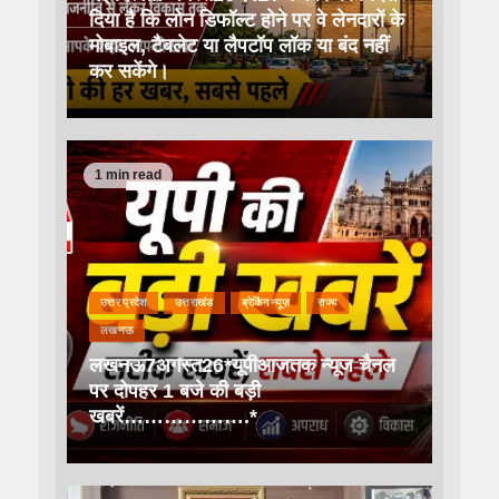
दिया है कि लोन डिफॉल्ट होने पर वे लेनदारों के
मोबाइल, टैबलेट या लैपटॉप लॉक या बंद नहीं
कर सकेंगे।
1 min read
उत्तर प्रदेश
उत्तराखंड
ब्रेकिंग न्यूज़
राज्य
लखनऊ
लखनऊ7अगस्त26*यूपीआजतक न्यूज चैनल
पर दोपहर 1 बजे की बड़ी
खबरें……………….*