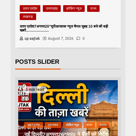
उत्तर प्रदेश
उत्तराखंड
ब्रेकिंग न्यूज़
राज्य
लखनऊ
उत्तर प्रदेश7अगस्त26*यूपीआजतक न्यूज चैनल सुबह 10 बजे की बड़ी
खबरें……………….
up aajtak
August 7, 2026
0
POSTS SLIDER
1 min read
उत्तर प्रदेश
उत्तराखंड
ब्रेकिंग न्यूज़
राज्य
राष्टीय
नईं दिल्ली7अगस्त26*RBI ने बैंकों को निर्देश