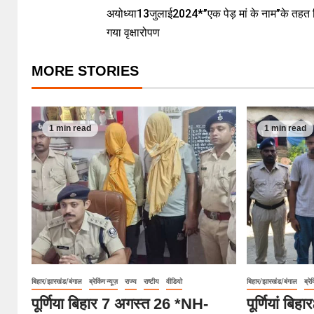
अयोध्या13जुलाई2024*”एक पेड़ मां के नाम”के तहत
गया वृक्षारोपण
MORE STORIES
1 min read
1 min read
बिहार/झारखंड/बंगाल
ब्रेकिंग न्यूज़
राज्य
राष्टीय
वीडियो
बिहार/झारखंड/बंगाल
ब्रेक
पूर्णिया बिहार 7 अगस्त 26 *NH-
पूर्णियां बि