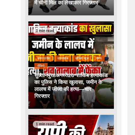
में चीनी मिल का लेखाकार गिरफ्तार
1 min read
उत्तर प्रदेश
उत्तराखंड
ब्रेकिंग न्यूज़
राज्य
वीडियो
सुल्तानपुर8अगस्त26*शाकिब हत्याकांड
का पुलिस ने किया खुलासा, जमीन के
लालच में जीजा की हत्या—चार
गिरफ्तार
1 min read