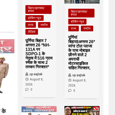
बिहार/झारखंड/
बंगाल
बिहार/झारखंड/
बंगाल
ब्रेकिंग न्यूज़
ब्रेकिंग न्यूज़
राज्य
राष्टीय
राज्य
राष्टीय
वीडियो
पूर्णियां
पूर्णिया बिहार 7
बिहार8अगस्त 26*
अगस्त 26 *NH-
मरंगा टोल प्लाजा
131A पर
के पास मोबाइल
SDPO-1 के
छीनने वाले 2
नेतृत्व में 516 ग्राम
अपराधी
स्मैक के साथ 2
मोटरसाइकिल
तस्कर गिरफ्तार*
सहित गिरफ्तार,
up aajtak
up aajtak
August 8,
August 8,
2026
2026
0
0
 के