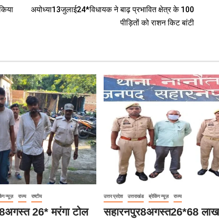
 किया
अयोध्या13जुलाई24*विधायक ने बाढ़ प्रभावित क्षेत्र के 100
पीड़ितों को राशन किट बांटी
िंग न्यूज़
राज्य
राष्टीय
उत्तर प्रदेश
उत्तराखंड
ब्रेकिंग न्यूज़
राज्य
हार8अगस्त 26* मरंगा टोल
सहारनपुर8अगस्त26*68 लाख