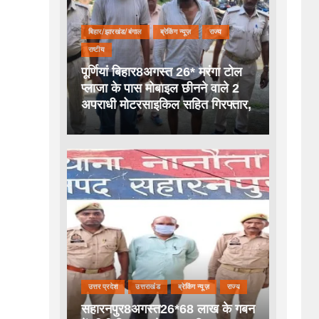
बिहार/झारखंड/बंगाल
ब्रेकिंग न्यूज़
राज्य
राष्टीय
पूर्णियां बिहार8अगस्त 26* मरंगा टोल
प्लाजा के पास मोबाइल छीनने वाले 2
अपराधी मोटरसाइकिल सहित गिरफ्तार,
उत्तर प्रदेश
उत्तराखंड
ब्रेकिंग न्यूज़
राज्य
सहारनपुर8अगस्त26*68 लाख के गबन