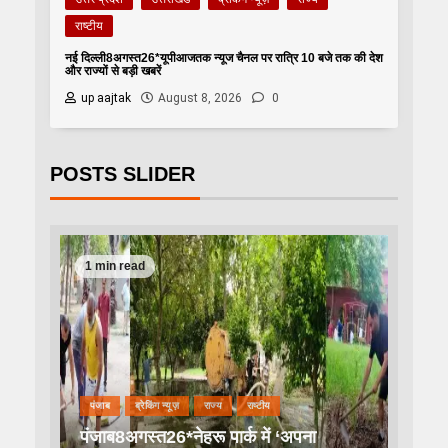
राष्टीय
नई दिल्ली8अगस्त26*यूपीआजतक न्यूज चैनल पर रात्रि 10 बजे तक की देश
और राज्यों से बड़ी खबरें
up aajtak
August 8, 2026
0
POSTS SLIDER
1 min read
पंजाब
ब्रेकिंग न्यूज़
राज्य
राष्टीय
पंजाब8अगस्त26*नेहरू पार्क में ‘अपना