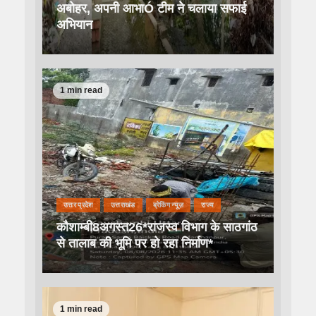
अबोहर, अपनी आभाÓ टीम ने चलाया सफाई
अभियान
1 min read
उत्तर प्रदेश
उत्तराखंड
ब्रेकिंग न्यूज़
राज्य
कौशाम्बी8अगस्त26*राजस्व विभाग के साठगांठ
से तालाब की भूमि पर हो रहा निर्माण*
1 min read