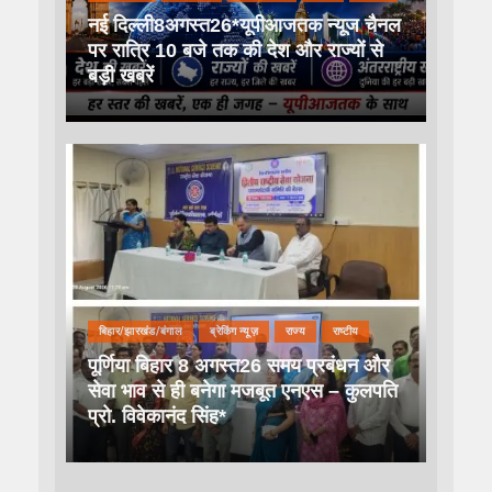
नई दिल्ली8अगस्त26*यूपीआजतक न्यूज चैनल
पर रात्रि 10 बजे तक की देश और राज्यों से
बड़ी खबरें
बिहार/झारखंड/बंगाल
ब्रेकिंग न्यूज़
राज्य
राष्टीय
पूर्णिया बिहार 8 अगस्त26 समय प्रबंधन और
सेवा भाव से ही बनेगा मजबूत एनएस – कुलपति
प्रो. विवेकानंद सिंह*