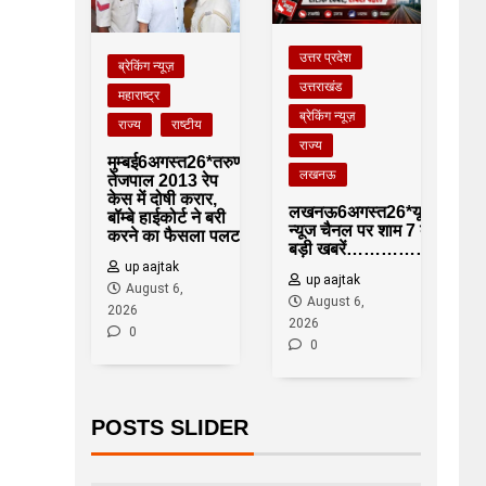
उत्तर प्रदेश
ब्रेकिंग न्यूज़
उत्तराखंड
महाराष्ट्र
ब्रेकिंग न्यूज़
राज्य
राष्टीय
राज्य
मुम्बई6अगस्त26*तरुण
लखनऊ
तेजपाल 2013 रेप
केस में दोषी करार,
लखनऊ6अगस्त26*यूपीआजतक
बॉम्बे हाईकोर्ट ने बरी
न्यूज चैनल पर शाम 7 बजे की
करने का फैसला पलटा
बड़ी खबरें……………….*
up aajtak
up aajtak
August 6,
August 6,
2026
2026
0
0
POSTS SLIDER