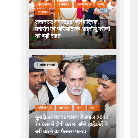
उत्तर प्रदेश
उत्तराखंड
ब्रेकिंग न्यूज़
राज्य
लखनऊ
लखनऊ6अगस्त26*जेरियाट्रिक,
मनोरोग एवं जेरियाट्रिक आईसीयू मरीजों
को बड़ी राहत
1 min read
ब्रेकिंग न्यूज़
महाराष्ट्र
राज्य
राष्टीय
मुम्बई6अगस्त26*तरुण तेजपाल 2013
रेप केस में दोषी करार, बॉम्बे हाईकोर्ट ने
बरी करने का फैसला पलटा