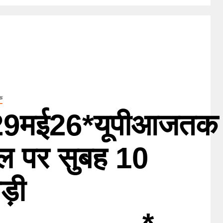
ऊ
9मई26*यूपीआजतक
नल पर सुबह 10
ड़ी