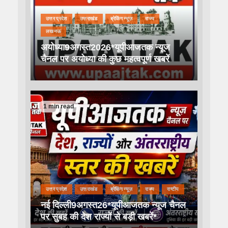
उत्तर प्रदेश
उत्तराखंड
ब्रेकिंग न्यूज़
राज्य
लखनऊ
अयोध्या9अगस्त2026*यूपीआजतक न्यूज
चैनल पर अयोध्या की कुछ महत्वपूर्ण खबरें
1 min read
उत्तर प्रदेश
उत्तराखंड
ब्रेकिंग न्यूज़
राज्य
राष्टीय
नई दिल्ली9अगस्त26*यूपीआजतक न्यूज चैनल
पर सुबह की देश राज्यों से बड़ी खबरें*