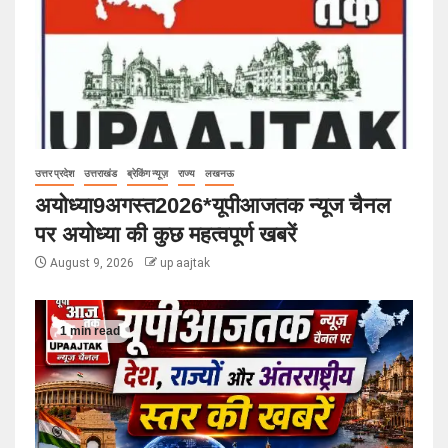
उत्तर प्रदेश
उत्तराखंड
ब्रेकिंग न्यूज़
राज्य
लखनऊ
अयोध्या9अगस्त2026*यूपीआजतक न्यूज चैनल
पर अयोध्या की कुछ महत्वपूर्ण खबरें
August 9, 2026
up aajtak
1 min read