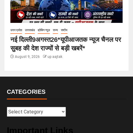
उत्तर प्रदेश
उत्तराखंड
ब्रेकिंग न्यूज़
राज्य
राष्टीय
नई दिल्ली9अगस्त26*यूपीआजतक न्यूज चैनल पर
सुबह की देश राज्यों से बड़ी खबरें*
August 9, 2026
up aajtak
CATEGORIES
Important Links