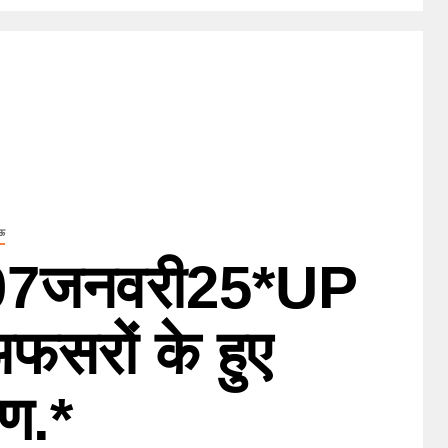
ऊ
7जनवरी25*UP
अफसरों के हुए
रण.*