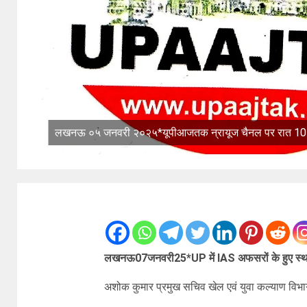
लखनऊ ०५ जनवरी २०२५*यूपीआजतक न्रायूज चैनल पर रात 10 बजे की बड
लखनऊ07जनवरी25*UP में IAS अफसरों के हुए स्थ
अशोक कुमार प्रमुख सचिव खेल एवं युवा कल्याण विभाग