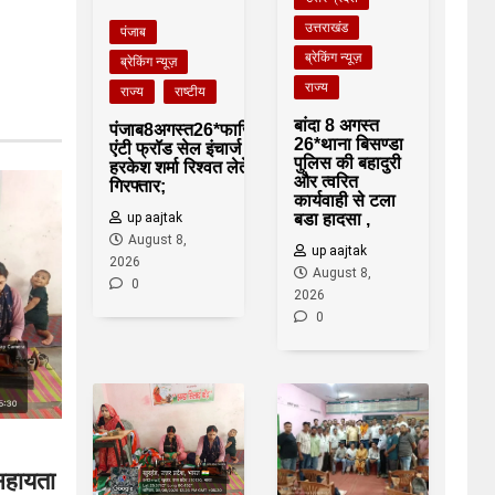
उत्तराखंड
पंजाब
ब्रेकिंग न्यूज़
ब्रेकिंग न्यूज़
राज्य
राज्य
राष्टीय
बांदा 8 अगस्त
पंजाब8अगस्त26*फाजिल्का
26*थाना बिसण्डा
एंटी फ्रॉड सेल इंचार्ज
पुलिस की बहादुरी
हरकेश शर्मा रिश्वत लेते
और त्वरित
गिरफ्तार;
कार्यवाही से टला
up aajtak
बडा हादसा ,
August 8,
up aajtak
2026
August 8,
0
2026
0
 सहायता