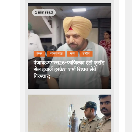
1 min read
पंजाब
ब्रेकिंग न्यूज़
राज्य
राष्टीय
पंजाब8अगस्त26*फाजिल्का एंटी फ्रॉड
सेल इंचार्ज हरकेश शर्मा रिश्वत लेते
गिरफ्तार;