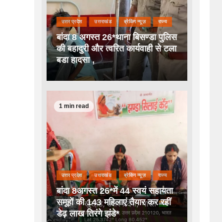
उत्तर प्रदेश
उत्तराखंड
ब्रेकिंग न्यूज़
राज्य
बांदा 8 अगस्त 26*थाना बिसण्डा पुलिस
की बहादुरी और त्वरित कार्यवाही से टला
बडा हादसा ,
1 min read
उत्तर प्रदेश
उत्तराखंड
ब्रेकिंग न्यूज़
राज्य
बांदा 8अगस्त 26*में 44 स्वयं सहायता
समूहों की 143 महिलाएं तैयार कर रहीं
डेढ़ लाख तिरंगे झंडे*