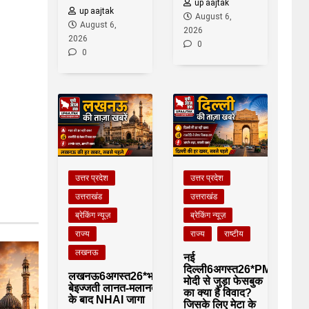
up aajtak
up aajtak
August 6,
August 6,
2026
2026
0
0
उत्तर प्रदेश
उत्तर प्रदेश
उत्तराखंड
उत्तराखंड
ब्रेकिंग न्यूज़
ब्रेकिंग न्यूज़
राज्य
राज्य
राष्टीय
लखनऊ
नई
दिल्ली6अगस्त26*PM
लखनऊ6अगस्त26*भारी
मोदी से जुड़ा फेसबुक
बेइज्जती लानत-मलानत
का क्या है विवाद?
के बाद NHAI जागा
जिसके लिए मेटा के