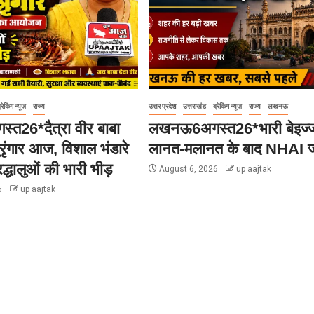
्रेकिंग न्यूज़
राज्य
उत्तर प्रदेश
उत्तराखंड
ब्रेकिंग न्यूज़
राज्य
लखनऊ
्त26*दैत्रा वीर बाबा
लखनऊ6अगस्त26*भारी बेइज्
्रृंगार आज, विशाल भंडारे
लानत-मलानत के बाद NHAI ज
्रद्धालुओं की भारी भीड़
August 6, 2026
up aajtak
6
up aajtak