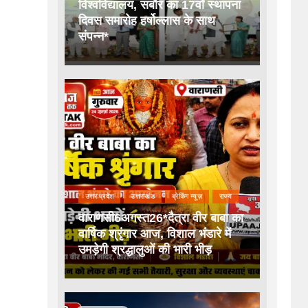
विश्वविद्यालय, सबौर का 17वाँ स्थापना
दिवस समारोह हर्षोल्लास के साथ
संपन्न*
उत्तर प्रदेश
उत्तराखंड
ब्रेकिंग न्यूज़
राज्य
वाराणसी6अगस्त26*दैत्रा वीर बाबा का
वार्षिक श्रृंगार आज, विशाल भंडारे में
उमड़ेगी श्रद्धालुओं की भारी भीड़