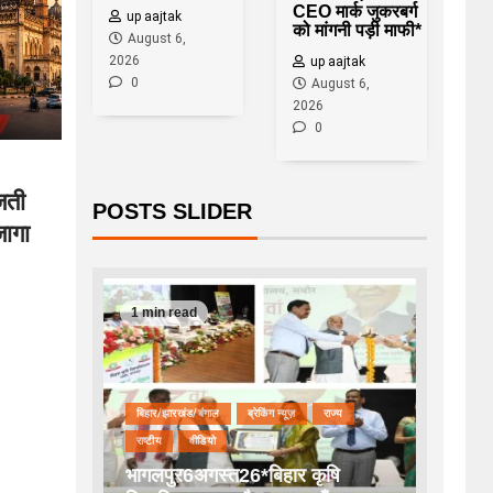
CEO मार्क जुकरबर्ग
up aajtak
को मांगनी पड़ी माफी*
August 6,
2026
up aajtak
0
August 6,
2026
0
जती
POSTS SLIDER
ागा
1 min read
बिहार/झारखंड/बंगाल
ब्रेकिंग न्यूज़
राज्य
राष्टीय
वीडियो
भागलपुर6अगस्त26*बिहार कृषि