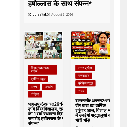
हर्षोल्लास के साथ संपन्न*
up aajtak
August 6, 2026
बिहार/झारखंड/
उत्तर प्रदेश
बंगाल
उत्तराखंड
ब्रेकिंग न्यूज़
ब्रेकिंग न्यूज़
राज्य
राष्टीय
राज्य
वीडियो
वाराणसी6अगस्त26*दैत्रा
भागलपुर6अगस्त26*बिहार
वीर बाबा का वार्षिक
कृषि विश्वविद्यालय, सबौर
श्रृंगार आज, विशाल भंडारे
का 17वाँ स्थापना दिवस
में उमड़ेगी श्रद्धालुओं की
समारोह हर्षोल्लास के साथ
भारी भीड़
संपन्न*