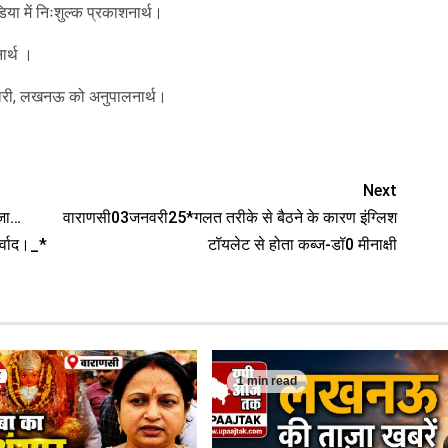
ा में निःशुल्क प्रकाशनार्थ।
ार्थ ।
िकारी, लखनऊ को अनुपालनार्थ।
Next
ीजा…
वाराणसी03जनवरी25*गलत तरीके से बैठने के कारण इंग्लिश
र्वाद।_*
टॉयलेट से होता कब्ज-डॉ0 मीनाक्षी
1 min read