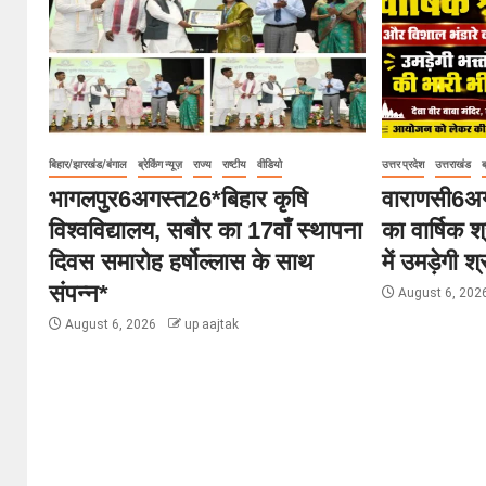
बिहार/झारखंड/बंगाल
ब्रेकिंग न्यूज़
राज्य
राष्टीय
वीडियो
उत्तर प्रदेश
उत्तराखंड
ब
भागलपुर6अगस्त26*बिहार कृषि
वाराणसी6अगस
विश्वविद्यालय, सबौर का 17वाँ स्थापना
का वार्षिक श
दिवस समारोह हर्षोल्लास के साथ
में उमड़ेगी श
संपन्न*
August 6, 202
August 6, 2026
up aajtak