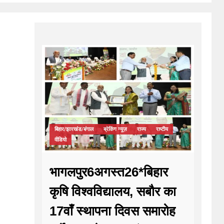
बिहार/झारखंड/बंगाल
ब्रेकिंग न्यूज़
राज्य
राष्टीय
वीडियो
भागलपुर6अगस्त26*बिहार
कृषि विश्वविद्यालय, सबौर का
17वाँ स्थापना दिवस समारोह