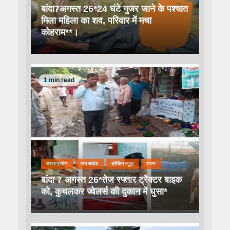
बांदा7अगस्त 26*24 घंटे गुजर जाने के पश्चात
मिला महिला का शव, परिवार में मचा
कोहराम**।
1 min read
उत्तर प्रदेश
उत्तराखंड
ब्रेकिंग न्यूज़
राज्य
बांदा 7 अगस्त 26*तेज रफ्तार ट्रैक्टर बाइक
को, कुचलकर ज्वेलर्स की दुकान में घुसा*