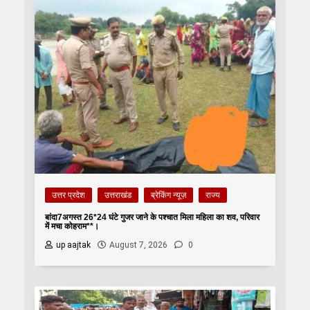
उत्तर प्रदेश
उत्तराखंड
ब्रेकिंग न्यूज़
राज्य
बांदा7अगस्त 26*24 घंटे गुजर जाने के पश्चात मिला महिला का शव, परिवार
में मचा कोहराम**।
up aajtak
August 7, 2026
0