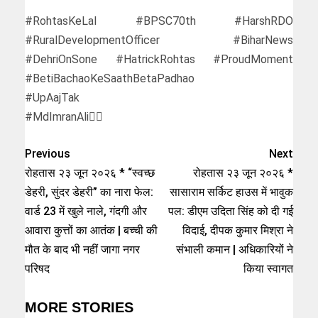
#RohtasKeLal #BPSC70th #HarshRDO
#RuralDevelopmentOfficer #BiharNews
#DehriOnSone #HatrickRohtas #ProudMoment
#BetiBachaoKeSaathBetaPadhao
#UpAajTak
#MdImranAli✍🏻
Previous
Next
रोहतास २३ जून २०२६ * “स्वच्छ
रोहतास २३ जून २०२६ *
डेहरी, सुंदर डेहरी” का नारा फेल:
सासाराम सर्किट हाउस में भावुक
वार्ड 23 में खुले नाले, गंदगी और
पल: डीएम उदिता सिंह को दी गई
आवारा कुत्तों का आतंक | बच्ची की
विदाई, दीपक कुमार मिश्रा ने
मौत के बाद भी नहीं जागा नगर
संभाली कमान | अधिकारियों ने
परिषद
किया स्वागत
MORE STORIES