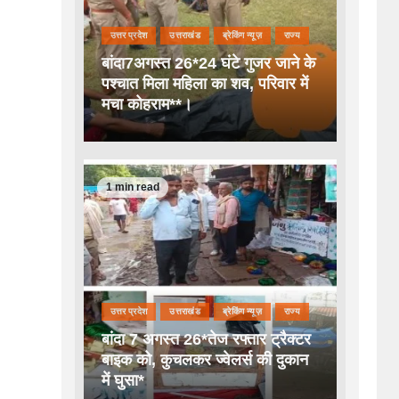
उत्तर प्रदेश
उत्तराखंड
ब्रेकिंग न्यूज़
राज्य
बांदा7अगस्त 26*24 घंटे गुजर जाने के
पश्चात मिला महिला का शव, परिवार में
मचा कोहराम**।
1 min read
उत्तर प्रदेश
उत्तराखंड
ब्रेकिंग न्यूज़
राज्य
बांदा 7 अगस्त 26*तेज रफ्तार ट्रैक्टर
बाइक को, कुचलकर ज्वेलर्स की दुकान
में घुसा*