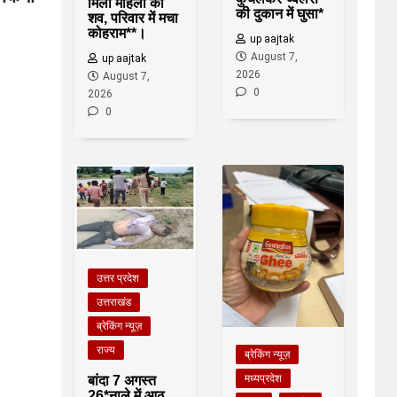
मिला महिला का
की दुकान में घुसा*
शव, परिवार में मचा
कोहराम**।
up aajtak
August 7,
up aajtak
2026
August 7,
0
2026
0
उत्तर प्रदेश
उत्तराखंड
ब्रेकिंग न्यूज़
राज्य
ब्रेकिंग न्यूज़
मध्यप्रदेश
बांदा 7 अगस्त
26*नाले में आठ