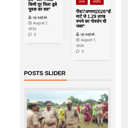
राज्य
राष्टीय
किमी दूर मिला डूबे
युवक का शव*
रीवा7अगस्त2026*डी-
मार्ट से 1.29 लाख
up aajtak
रुपये का गोवर्धन घी
August 7,
जब्त*
2026
up aajtak
0
August 7,
2026
0
POSTS SLIDER