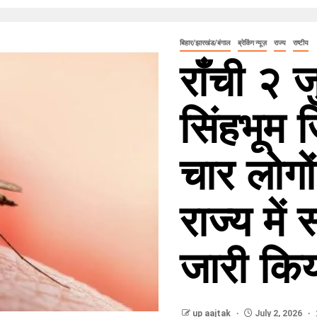
बिहार/झारखंड/बंगाल
ब्रेकिंग न्यूज़
राज्य
राष्टीय
राँची २ ज
सिंहभूम ज
चार लोगो
राज्य में 
जारी किय
up aajtak
July 2, 2026