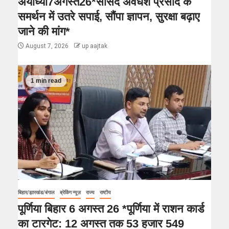
अयोध्या7अगस्त26*सांसद अवधेश प्रसाद के
समर्थन में उतरे सपाई, सौंपा ज्ञापन, सुरक्षा बढ़ाए
जाने की मांग*
August 7, 2026
up aajtak
1 min read
बिहार/झारखंड/बंगाल
ब्रेकिंग न्यूज़
राज्य
राष्टीय
पूर्णिया बिहार 6 अगस्त 26 *पूर्णिया में राशन कार्ड
का टारगेट: 12 अगस्त तक 53 हजार 549