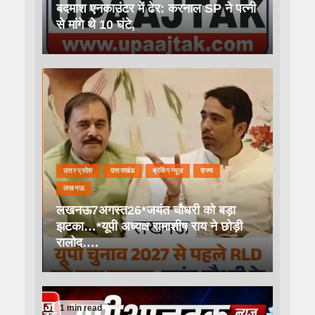
बदमाश एनकाउंटर में ढेर: करनाल SP ने पत्नी
से मांगे थे 10 घंटे,
उत्तर प्रदेश
उत्तराखंड
ब्रेकिंग न्यूज़
राज्य
लखनऊ
लखनऊ7अगस्त26*जयंत चौधरी को बड़ा
झटका…*यूपी अध्यक्ष रामाशीष राय ने छोड़ी
रालोद….
1 min read