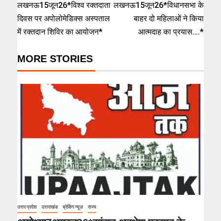
लखनऊ15जून26*विश्व रक्तदाता
लखनऊ15जून26*विधानसभा के
दिवस पर अपोलोमेडिक्स अस्पताल
बाहर दो महिलाओं ने किया
में रक्तदान शिविर का आयोजन*
आत्मदाह का प्रयास….*
MORE STORIES
उत्तर प्रदेश
उत्तराखंड
ब्रेकिंग न्यूज़
राज्य