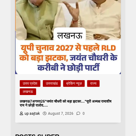
उत्तर प्रदेश
उत्तराखंड
ब्रेकिंग न्यूज़
राज्य
लखनऊ
लखनऊ7अगस्त26*जयंत चौधरी को बड़ा झटका…*यूपी अध्यक्ष रामाशीष
राय ने छोड़ी रालोद….
up aajtak
August 7, 2026
0