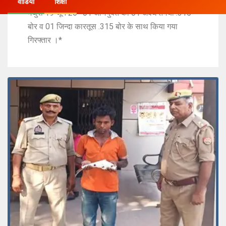
वीडियो
शिक्षा
मथुरा 19 जून 26* 01 अभियुक्त को 01 अवैध तमंचा .315
बोर व 01 जिन्दा कारतूस .315 बोर के साथ किया गया
गिरफ्तार ।*