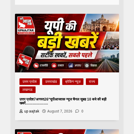
उत्तर प्रदेश
उत्तराखंड
ब्रेकिंग न्यूज़
राज्य
लखनऊ
उत्तर प्रदेश7अगस्त26*यूपीआजतक न्यूज चैनल सुबह 10 बजे की बड़ी
खबरें……………….
up aajtak
August 7, 2026
0