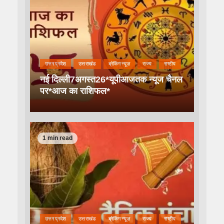
उत्तर प्रदेश
उत्तराखंड
ब्रेकिंग न्यूज़
राज्य
राष्टीय
नई दिल्ली7अगस्त26*यूपीआजतक न्यूज चैनल
पर*आज का राशिफल*
1 min read
उत्तर प्रदेश
उत्तराखंड
ब्रेकिंग न्यूज़
राज्य
राष्टीय