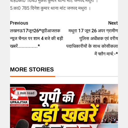
4.है0का0 1645 मुकेश कुमार थाना मांट जनपद मथुरा ।
5.का0 785 दिनेश कुमार थाना मांट जनपद मथुरा ।
Previous
Next
लखनऊ17जून26*यूपीआजतक
मथुरा 17 जून 26 अपर ग्रामीण
न्यूज चैनल पर शाम 4 बजे की बड़ी
पुलिस अधीक्षक एवं वरीय
खबरें……………….*
पदाधिकारीयों के साथ कोसीकला
में फ्लैग मार्च:-*
MORE STORIES
1 min read