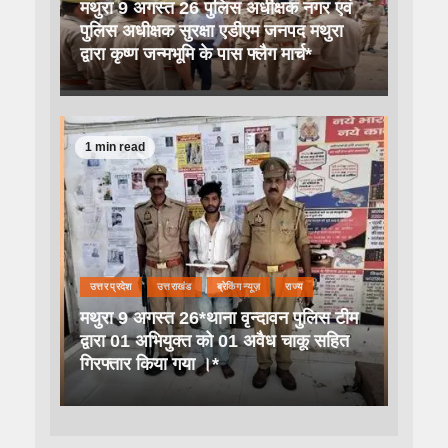
मथुरा 9 अगस्त 26 पुलिस अधीक्षक नगर एवं
पुलिस अधीक्षक सुरक्षा एडीएम जनपद मथुरा
द्वारा कृष्ण जन्मभूमि के पास फ्लैग मार्च*
1 min read
उत्तर प्रदेश
उत्तराखंड
ब्रेकिंग न्यूज़
राज्य
मथुरा 9 अगस्त 26*थाना वृन्दावन पुलिस टीम
द्वारा 01 अभियुक्त को 01 अवैध चाकू सहित
गिरफ्तार किया गया ।*