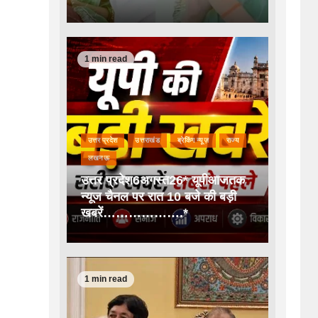
1 min read
उत्तर प्रदेश
उत्तराखंड
ब्रेकिंग न्यूज़
राज्य
लखनऊ
उत्तर प्रदेश6अगस्त26* यूपीआजतक
न्यूज चैनल पर रात 10 बजे की बड़ी
खबरें……………….*
1 min read