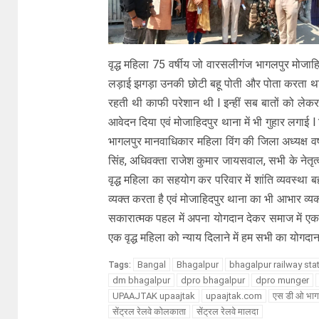
वृद्ध महिला 75 वर्षीय जो वारसलीगंज भागलपुर मोजाहि
लड़ाई झगड़ा उनकी छोटी बहू पोती और पोता करता था ए
रहती थी काफी परेशान थी l इन्हीं सब बातों को लेकर
आवेदन दिया एवं मोजाहिदपुर थाना में भी गुहार लगाई l 
भागलपुर मानवाधिकार महिला विंग की जिला अध्यक्ष वर्
सिंह, अधिवक्ता राजेश कुमार जायसवाल, सभी के नेतृ
वृद्ध महिला का सहयोग कर परिवार में शांति व्यवस्
व्यक्त करता है एवं मोजाहिदपुर थाना का भी आभार व्
सकारात्मक पहल में अपना योगदान देकर समाज में एक 
एक वृद्ध महिला को न्याय दिलाने में हम सभी का योगद
Bangal
Bhagalpur
bhagalpur railway sta
Tags:
dm bhagalpur
dpro bhagalpur
dpro munger
UPAAJTAK upaajtak
upaajtak.com
एस डी ओ भाग
सेंट्रल रेलवे कोलकाता
सेंट्रल रेलवे मालदा