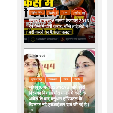
ब्रेकिंग न्यूज़
महाराष्ट्र
राज्य
राष्टीय
मुम्बई6अगस्त26*तरुण तेजपाल 2013
रेप केस में दोषी करार, बॉम्बे हाईकोर्ट ने
बरी करने का फैसला पलटा
1 min read
ब्रेकिंग न्यूज़
राजस्थान
राज्य
राष्टीय
जोधपुर6अगस्त26*RAS अधिकारी
प्रियंका विश्नोई मौत मामले में कोर्ट के
आदेश के बाद वसुंधरा हॉस्पिटल के
खिलाफ नई एफआईआर दर्ज की गई है।
_*