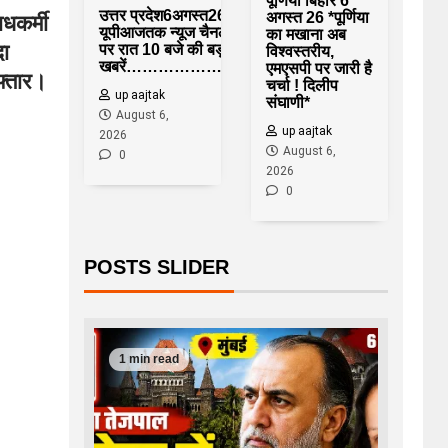
पूर्णिया बिहार 6
उत्तर प्रदेश6अगस्त26*
अगस्त 26 *पूर्णिया
धकर्मी
यूपीआजतक न्यूज चैनल
का मखाना अब
दा
पर रात 10 बजे की बड़ी
विश्वस्तरीय,
खबरें……………….*
एमएसपी पर जारी है
फ्तार।
चर्चा ! दिलीप
up aajtak
संघाणी*
August 6,
up aajtak
2026
August 6,
0
2026
0
POSTS SLIDER
1 min read