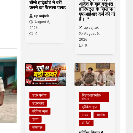
बॉम्बे हाईकोर्ट ने बरी
आदेश के बाद वसुंधरा
करने का फैसला पलटा
हॉस्पिटल के खिलाफ नई
एफआईआर दर्ज की गई
up aajtak
है।_*
August 6,
up aajtak
2026
August 6,
0
2026
0
उत्तर प्रदेश
बिहार/झारखंड/
बंगाल
उत्तराखंड
ब्रेकिंग न्यूज़
ब्रेकिंग न्यूज़
राज्य
राष्टीय
राज्य
वीडियो
लखनऊ