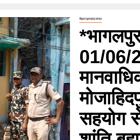
बिहार/झारखंड/बंगाल
*भागलपुर
01/06/2
मानवाधिक
मोजाहिदप
सहयोग से
शांति बह