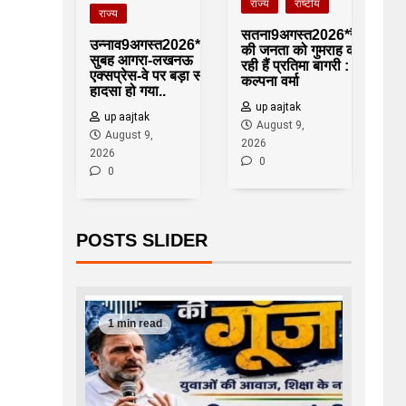
राज्य
राष्टीय
राज्य
सतना9अगस्त2026*रैगांव
उन्नाव9अगस्त2026*रविवार
की जनता को गुमराह कर
सुबह आगरा-लखनऊ
रही हैं प्रतिमा बागरी :
एक्सप्रेस-वे पर बड़ा सड़क
कल्पना वर्मा
हादसा हो गया..
up aajtak
up aajtak
August 9,
August 9,
2026
2026
0
0
POSTS SLIDER
1 min read