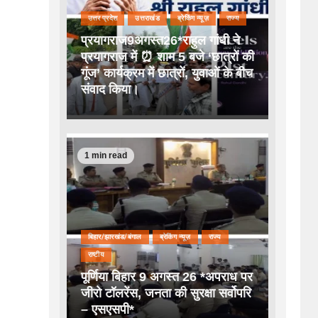
उत्तर प्रदेश
उत्तराखंड
ब्रेकिंग न्यूज़
राज्य
प्रयागराज9अगस्त26*राहुल गांधी ने
प्रयागराज में ⏰ शाम 5 बजे ‘छात्रों की
गूंज’ कार्यक्रम में छात्रों, युवाओं के बीच
संवाद किया।
1 min read
बिहार/झारखंड/बंगाल
ब्रेकिंग न्यूज़
राज्य
राष्टीय
पूर्णिया बिहार 9 अगस्त 26 *अपराध पर
जीरो टॉलरेंस, जनता की सुरक्षा सर्वोपरि
– एसएसपी*