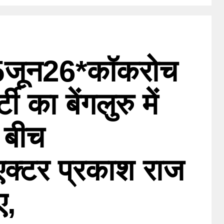
ु15जून26*कॉकरोच
ी का बेंगलुरु में
 बीच
:एक्टर प्रकाश राज
ए,