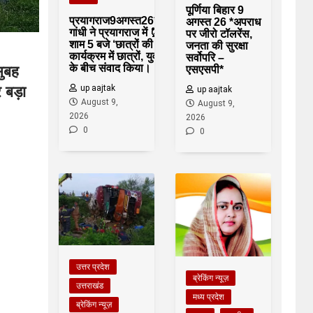
पूर्णिया बिहार 9
प्रयागराज9अगस्त26*राहुल
अगस्त 26 *अपराध
गांधी ने प्रयागराज में ⏰
पर जीरो टॉलरेंस,
शाम 5 बजे ‘छात्रों की गूंज’
जनता की सुरक्षा
कार्यक्रम में छात्रों, युवाओं
सर्वोपरि –
के बीच संवाद किया।
ुबह
एसएसपी*
up aajtak
 बड़ा
up aajtak
August 9,
August 9,
2026
2026
0
0
उत्तर प्रदेश
ब्रेकिंग न्यूज़
उत्तराखंड
मध्य प्रदेश
ब्रेकिंग न्यूज़