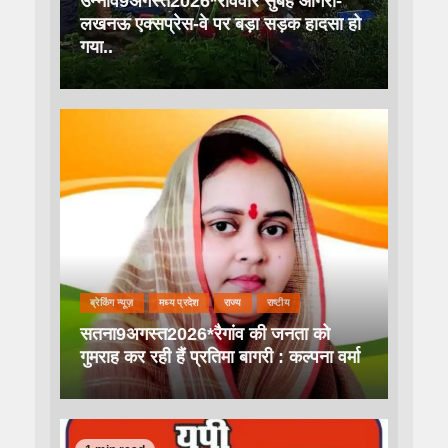
उन्नाव9अगस्त2026*रविवार सुबह आगरा-
लखनऊ एक्सप्रेस-वे पर बड़ा सड़क हादसा हो
गया..
ब्रेकिंग न्यूज़
मध्य प्रदेश
राज्य
राष्टीय
सतना9अगस्त2026*रैगांव की जनता को
गुमराह कर रही हैं प्रतिमा बागरी : कल्पना वर्मा