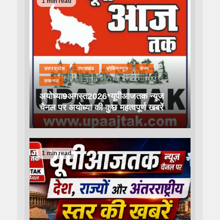
1 min read
उत्तर प्रदेश
उत्तराखंड
ब्रेकिंग न्यूज़
राज्य
लखनऊ
अयोध्या9अगस्त2026*यूपीआजतक न्यूज
चैनल पर अयोध्या की कुछ महत्वपूर्ण खबरें
1 min read