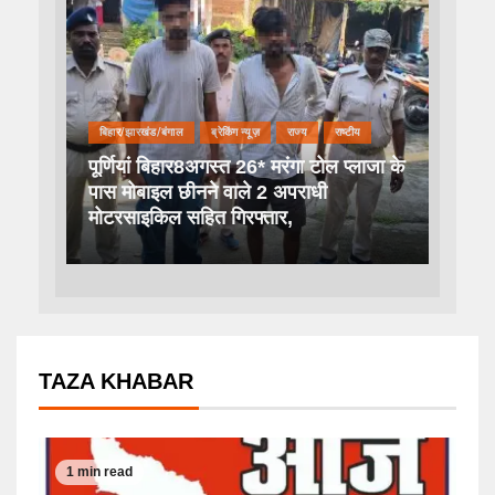
बिहार/झारखंड/बंगाल
ब्रेकिंग न्यूज़
राज्य
राष्टीय
पूर्णियां बिहार8अगस्त 26* मरंगा टोल प्लाजा के
पास मोबाइल छीनने वाले 2 अपराधी
मोटरसाइकिल सहित गिरफ्तार,
TAZA KHABAR
1 min read