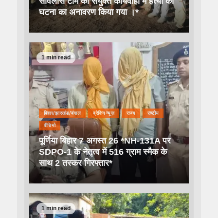
सर्विलांस टीम की संयुक्त कार्यवाही में हत्या की
घटना का अनावरण किया गया ।*
1 min read
बिहार/झारखंड/बंगाल
ब्रेकिंग न्यूज़
राज्य
राष्टीय
वीडियो
पूर्णिया बिहार 7 अगस्त 26 *NH-131A पर
SDPO-1 के नेतृत्व में 516 ग्राम स्मैक के
साथ 2 तस्कर गिरफ्तार*
1 min read