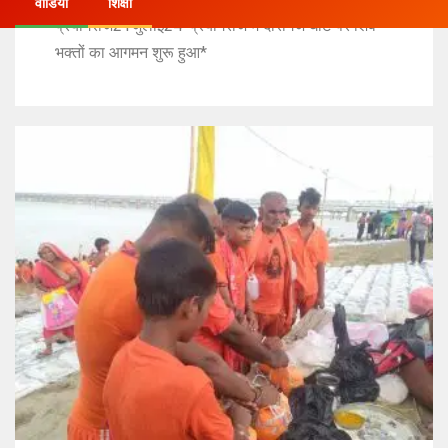
वीडियो
शिक्षा
प्रयागराज21जुलाई24*प्रयागराज में दारांगज घाट पर शिव
भक्तों का आगमन शुरू हुआ*