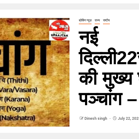
ब्रेकिंग न्यूज़
राज्य
राष्टीय
नई
दिल्ली2
की मुख्
पञ्चांग –
Dinesh singh
July 22, 20