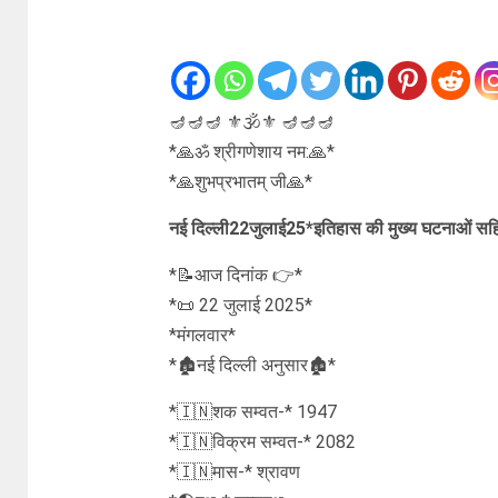
🪔🪔🪔 ⚜🕉⚜ 🪔🪔🪔
*🙏ॐ श्रीगणेशाय नम:🙏*
*🙏शुभप्रभातम् जी🙏*
नई दिल्ली22जुलाई25*इतिहास की मुख्य घटनाओं सहित 
*📝आज दिनांक 👉*
*📜 22 जुलाई 2025*
*मंगलवार*
*🏚नई दिल्ली अनुसार🏚*
*🇮🇳शक सम्वत-* 1947
*🇮🇳विक्रम सम्वत-* 2082
*🇮🇳मास-* श्रावण