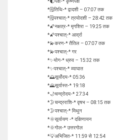
*🌓पक्ष-* कृष्णपक्ष
*🗒तिथि-* द्वादशी – 07:07 तक
*🗒पश्चात्-* त्रयोदशी – 28:42 तक
*🌠नक्षत्र-* मृगशिरा – 19:25 तक
*🌠पश्चात्-* आर्द्रा
*💫करण-* तैतिल – 07:07 तक
*💫पश्चात्-* गर
*✨योग-* ध्रुव – 15:32 तक
*✨पश्चात्-* व्याघात
*🌅सूर्योदय-* 05:36
*🌄सूर्यास्त-* 19:18
*🌙चन्द्रोदय-* 27:34
*🌛चन्द्रराशि-* वृषभ – 08:15 तक
*🌛पश्चात्-* मिथुन
*🌞सूर्यायण -* दक्षिणायन
*🌞गोल-* उत्तरगोल
*💡अभिजित-* 11:59 से 12:54