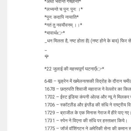
*अर्था भवन्ति गच्छन्ति*
*लभ्यन्ते च पुन: पुन: ।*
*पुन: कदापि नायाति*
*गतं तु नवयौवनम् ।।*
*भावार्थ👉*
_धन मिलता है, नष्ट होता है| (नष्ट होने के बाद) फ
_
🌹
*22 जुलाई की महत्त्वपूर्ण घटनाएँ👉*
648 – यूक्रेन में खमेलनत्सकी विद्रोह के दौरान चमी
1678 – छत्रपति शिवाजी महाराज ने वेल्लोर का कि
1702 – ईस्ट इंडिया कंपनी ओल्ड और न्यू ने मिलकर
1706 – स्कॉटलैंड और इंग्लैंड की संधि ने राष्ट्रीय 
1729 – ब्राजील के एक मिनास गेराज में हीरे पाए गए
1731 – स्पेन ने विएना की संधि पर हस्ताक्षर किये।
1775 – जॉर्ज वॉशिंगटन ने अमेरिकी सेना की कमान सं