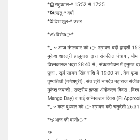
*🤖राहुकाल-* 15:52 से 17:35
*🎑ऋतु-* वर्षा
*⏳दिशाशूल-* उत्तर
*✍विशेष👉*
*_🔅आज मंगलवार को 👉 श्रावण बदी द्वादशी 15:31
मुकेश शास्त्री हालुवास द्वारा संकलित पंचांग , भौम
विघ्नकारक भद्रा 28:40 से , संकटमोचन में हनुमत दर्शन , 
पूजा , सूर्य सायन सिंह राशि में 19:00 पर , केर पूजा 
पुण्यतिथी (गणेशपुरी) , संत श्री नामदेव महाराज संज
मुकेश जयन्ती , राष्ट्रीय झण्डा अंगीकरण दिवस , वि
Mango Day) व पाई सन्निकटन दिवस (Pi Appro
*_🔅कल बुधवार को 👉 श्रावण बदी चतुर्दशी 26:31 तक
*🎯आज की वाणी👉*
🌹