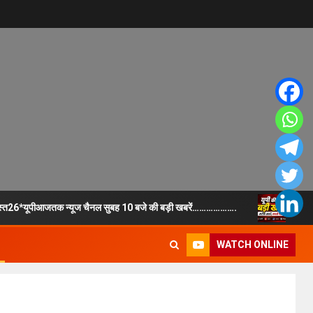
गस्त26*यूपीआजतक न्यूज चैनल सुबह 10 बजे की बड़ी खबरें……………….
उत्त
WATCH ONLINE