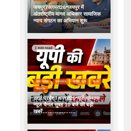
जयपुर7अगस्त26*जयपुर में
अंतर्राष्ट्रीय मानव अधिकार सामाजिक
न्याय संगठन का अभियान शुरू
1 min read
उत्तर प्रदेश
उत्तराखंड
ब्रेकिंग न्यूज़
राज्य
लखनऊ
उत्तर प्रदेश7अगस्त26*यूपीआजतक
न्यूज चैनल सुबह 10 बजे की बड़ी
खबरें……………….