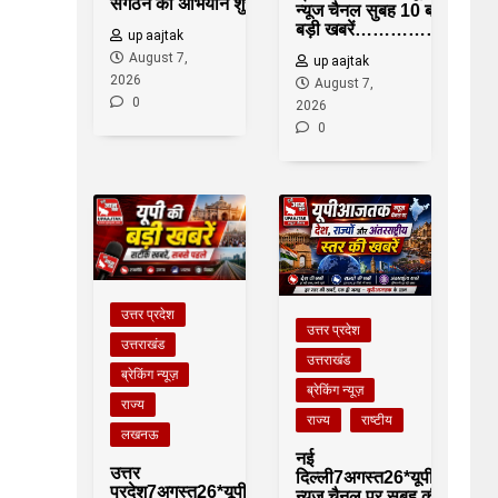
संगठन का अभियान शुरू
न्यूज चैनल सुबह 10 बजे की
बड़ी खबरें……………….
up aajtak
August 7,
up aajtak
2026
August 7,
0
2026
0
उत्तर प्रदेश
उत्तर प्रदेश
उत्तराखंड
उत्तराखंड
ब्रेकिंग न्यूज़
ब्रेकिंग न्यूज़
राज्य
राज्य
राष्टीय
लखनऊ
नई
उत्तर
दिल्ली7अगस्त26*यूपीआजतक
प्रदेश7अगस्त26*यूपीआजतक
न्यूज चैनल पर सुबह की देश