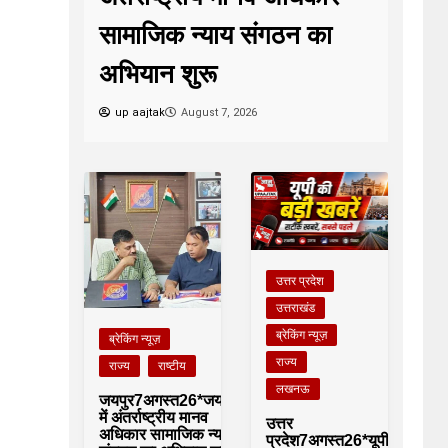
सामाजिक न्याय संगठन का
अभियान शुरू
up aajtak
August 7, 2026
उत्तर प्रदेश
उत्तराखंड
ब्रेकिंग न्यूज़
ब्रेकिंग न्यूज़
राज्य
राज्य
राष्टीय
लखनऊ
जयपुर7अगस्त26*जयपुर
में अंतर्राष्ट्रीय मानव
उत्तर
अधिकार सामाजिक न्याय
प्रदेश7अगस्त26*यूपीआजतक