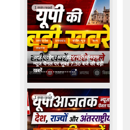
1 min read
उत्तर प्रदेश
उत्तराखंड
ब्रेकिंग न्यूज़
राज्य
लखनऊ
उत्तर प्रदेश7अगस्त26*यूपीआजतक
न्यूज चैनल पर सुबह 7.30 बजे की बड़ी
खबरें……………….*
1 min read