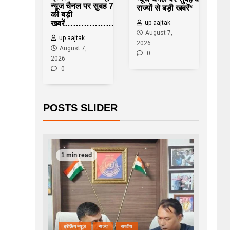
न्यूज चैनल पर सुबह 7.30 बजे
राज्यों से बड़ी खबरें*
की बड़ी
खबरें……………….*
up aajtak
August 7,
up aajtak
2026
August 7,
0
2026
0
POSTS SLIDER
1 min read
ब्रेकिंग न्यूज़
राज्य
राष्टीय