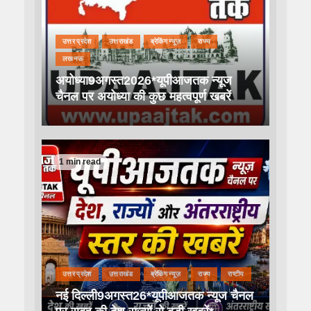
उत्तर प्रदेश
उत्तराखंड
ब्रेकिंग न्यूज़
राज्य
लखनऊ
अयोध्या9अगस्त2026*यूपीआजतक न्यूज
चैनल पर अयोध्या की कुछ महत्वपूर्ण खबरें
1 min read
उत्तर प्रदेश
उत्तराखंड
ब्रेकिंग न्यूज़
राज्य
राष्टीय
नई दिल्ली9अगस्त26*यूपीआजतक न्यूज चैनल