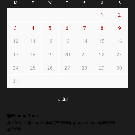
M
T
W
T
F
S
S
1
2
3
4
5
6
7
8
9
10
11
12
13
14
15
16
17
18
19
20
21
22
23
24
25
26
27
28
29
30
31
« Jul
Popular Tags
UPAAJTAK upaajtak
सुल्तानगंज
upaajtak.com
कहलगांव
पीरपैंती