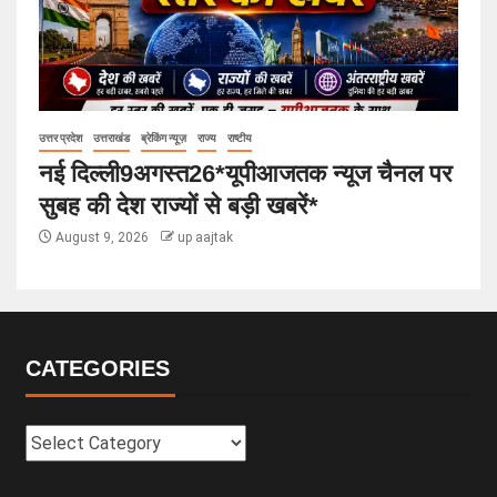
उत्तर प्रदेश
उत्तराखंड
ब्रेकिंग न्यूज़
राज्य
राष्टीय
नई दिल्ली9अगस्त26*यूपीआजतक न्यूज चैनल पर
सुबह की देश राज्यों से बड़ी खबरें*
August 9, 2026
up aajtak
CATEGORIES