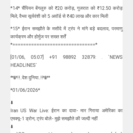
*14* चैंपियन बेंगलुरु को ₹20 करोड़, गुजरात को ₹12.50 करोड़
मिले; वैभव सूर्यवंशी को 5 अवॉर्ड से ₹40 लाख और कार मिली
*15* ईरान समझौते के मसौदे में ट्रंप ने मांगे बड़े बदलाव, परमाणु
कार्यक्रम और होर्मुज पर सख्त शर्तें
*===============================*
[01/06, 05:07] +91 98892 32879: . `NEWS
HEADLINES`
*🕎!!..देश दुनिया..!!🕎*
*01/06/2026*
⬇️
Iran US War Live: ईरान का दावा- मार गिराया अमेरिका का
एमक्यू-1 ड्रोन; ट्रंप बोले- मुझे समझौते की जल्दी नहीं
⬇️