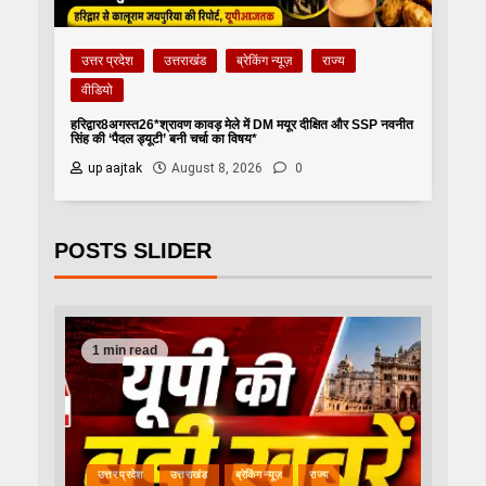
उत्तर प्रदेश
उत्तराखंड
ब्रेकिंग न्यूज़
राज्य
वीडियो
हरिद्वार8अगस्त26*श्रावण कावड़ मेले में DM मयूर दीक्षित और SSP नवनीत
सिंह की ‘पैदल ड्यूटी’ बनी चर्चा का विषय*
up aajtak
August 8, 2026
0
POSTS SLIDER
1 min read
उत्तर प्रदेश
उत्तराखंड
ब्रेकिंग न्यूज़
राज्य