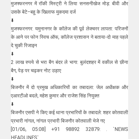
मुजफ्फरनगर में रॉकी मिस्ट्री ने लिया सनसनीखेज मोड़: बीवी और
उसके बेटे–बहू के खिलाफ मुकदमा दर्ज
⬇️
मुजफ्फरनगर: यमुनानगर के कॉलेज की पूर्व लेक्चरर लापता: परिजनों
के आने पर फोन स्विच ऑफ, कॉलेज प्रशासन ने बताया-दो माह पहले
दे चुकी रिजाइन
⬇️
2 लाख रुपये से भरा बैग बंदर ले भागा: बुलंदशहर में वकील से छीना
बैग, पेड़ पर चढ़कर नोट उड़ाए
⬇️
बिजनौर में दो प्रमुख अधिकारियों का तबादला: जेल अधीक्षक और
एआरटीओ बदले, महेश कुमार और राजेश सिंह नियुक्त
⬇️
बिजनौर एसपी ने किए कई थाना प्रभारियों के तबादले: शहर कोतवाली
प्रभारी नांगल, नांगल प्रभारी बिजनौर कोतवाली भेजे गए
[01/06, 05:08] +91 98892 32879: . `NEWS
HEADLINES`