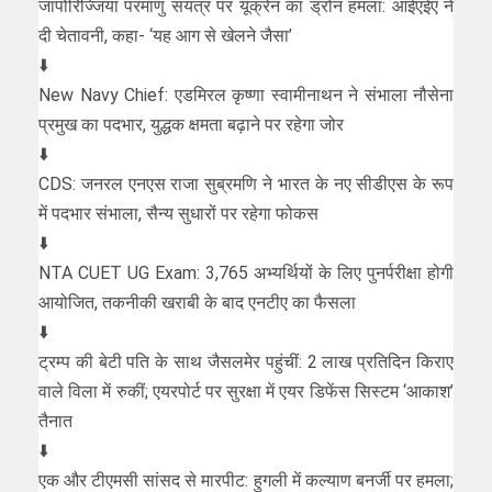
जापोरिज्जिया परमाणु संयंत्र पर यूक्रेन का ड्रोन हमला: आईएईए ने
दी चेतावनी, कहा- ‘यह आग से खेलने जैसा’
⬇️
New Navy Chief: एडमिरल कृष्णा स्वामीनाथन ने संभाला नौसेना
प्रमुख का पदभार, युद्धक क्षमता बढ़ाने पर रहेगा जोर
⬇️
CDS: जनरल एनएस राजा सुब्रमणि ने भारत के नए सीडीएस के रूप
में पदभार संभाला, सैन्य सुधारों पर रहेगा फोकस
⬇️
NTA CUET UG Exam: 3,765 अभ्यर्थियों के लिए पुनर्परीक्षा होगी
आयोजित, तकनीकी खराबी के बाद एनटीए का फैसला
⬇️
ट्रम्प की बेटी पति के साथ जैसलमेर पहुंचीं: 2 लाख प्रतिदिन किराए
वाले विला में रुकीं; एयरपोर्ट पर सुरक्षा में एयर डिफेंस सिस्टम ‘आकाश’
तैनात
⬇️
एक और टीएमसी सांसद से मारपीट: हुगली में कल्याण बनर्जी पर हमला;