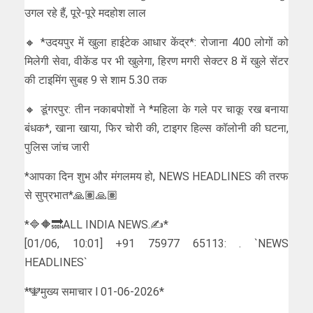
उगल रहे हैं, पूरे-पूरे मदहोश लाल
🔸 *उदयपुर में खुला हाईटेक आधार केंद्र*: रोजाना 400 लोगों को
मिलेगी सेवा, वीकेंड पर भी खुलेगा, हिरण मगरी सेक्टर 8 में खुले सेंटर
की टाइमिंग सुबह 9 से शाम 5.30 तक
🔸 डूंगरपुर: तीन नकाबपोशों ने *महिला के गले पर चाकू रख बनाया
बंधक*, खाना खाया, फिर चोरी की, टाइगर हिल्स कॉलोनी की घटना,
पुलिस जांच जारी
*आपका दिन शुभ और मंगलमय हो, NEWS HEADLINES की तरफ
से सुप्रभात*🙏🏽🙏🏽
*🔷🔶🔜ALL INDIA NEWS.✍️*
[01/06, 10:01] +91 75977 65113: . `NEWS
HEADLINES`
*🕎मुख्य समाचार l 01-06-2026*