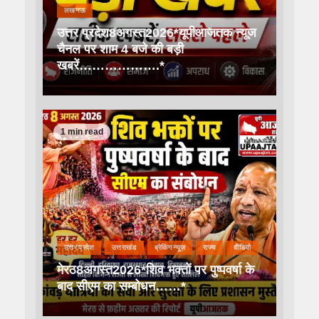
लखनऊ
उत्तर प्रदेश8अगस्त2026*यूपीआजतक न्यूज
चैनल पर शाम 4 बजे की बड़ी
खबरें……………….*
1 min read
उत्तर प्रदेश
उत्तराखंड
ब्रेकिंग न्यूज़
राज्य
वीडियो
मेरठ8अगस्त2026*शिव भक्तों पर पुष्पवर्षा के
बाद सीएम का सम्बोधन……*