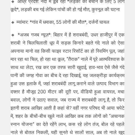
🔸 आंध्र प्रदेश: नदी में डूब रही *लड़की को बचाने के लिए 5 लोग
कूदे*, लड़की बच गई लेकिन पांचों की हो गई मौत, कुरनूल की घटना
🔸 म्यांमार: *गांव में धमाका, 55 लोगों की मौत*, दर्जनों घायल
🔸 *अजब गजब न्यूज़*: बिहार में है शराबबंदी, उधर हाजीपुर में एक
शराबी ने चिलचिलाती धूप में सड़क किनारे बहते गंदे नाले को ऐसा
अपनाया मानो वह किसी फाइव स्टार रिसॉर्ट का हो स्विमिंग पूल, जहां
मार रहा था चिल, हो रहा था कूल, “तैराक” नाले में पूरे आत्मविश्वास के
साथ था लेटा, रख कर एक तरफ सारी खुदाई, हाव-भाव ऐसे जैसे गंदे
पानी की जगह गोवा का बीच दे रहा दिखाई, यह जलक्रीड़ा कार्यक्रम
हुआ उस इलाके में, जहां शराबबंदी लागू कराने वाले उत्पाद विभाग का
दफ्तर है मौजूद 200 मीटर की दूरी पर, वीडियो हुआ वायरल, मचा
बवाल, लोगों ने उठाए सवाल, जब राज्य में शराबबंदी लागू है, तो फिर
इतनी शराब आखिर आती है कहां से? वहीं नगर परिषद भी आया चपेटे
में, शहर के बीचों-बीच खुले नाले आखिर कब तक लोगों को “अचानक
स्नान योजना” का देते रहेंगे लाभ, कस रहे लोग तंज, बोल रहे पहले
नाले से बोतल निकली, यही सुनते थे सालों साल, अब तो नाले खुद