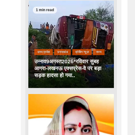
1 min read
उत्तर प्रदेश
उत्तराखंड
ब्रेकिंग न्यूज़
राज्य
उन्नाव9अगस्त2026*रविवार सुबह
आगरा-लखनऊ एक्सप्रेस-वे पर बड़ा
सड़क हादसा हो गया..