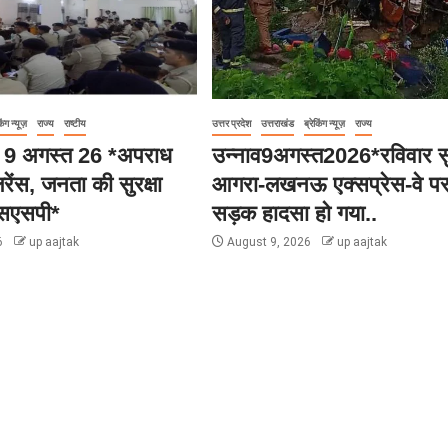
िंग न्यूज़
राज्य
राष्टीय
उत्तर प्रदेश
उत्तराखंड
ब्रेकिंग न्यूज़
राज्य
हार 9 अगस्त 26 *अपराध
उन्नाव9अगस्त2026*रविवार स
रेंस, जनता की सुरक्षा
आगरा-लखनऊ एक्सप्रेस-वे पर
एसएसपी*
सड़क हादसा हो गया..
6
up aajtak
August 9, 2026
up aajtak