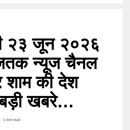
ली २३ जून २०२६
जतक न्यूज चैनल
र शाम की देश
े बड़ी खबरे…
1 min read