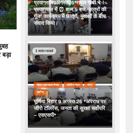
प्रयागराज9अगस्त26*राहुल गांधी ने
प्रयागराज में ⏰ शाम 5 बजे ‘छात्रों की
गूंज’ कार्यक्रम में छात्रों, युवाओं के बीच
संवाद किया।
ुबह
1 min read
 बड़ा
बिहार/झारखंड/बंगाल
ब्रेकिंग न्यूज़
राज्य
राष्टीय
पूर्णिया बिहार 9 अगस्त 26 *अपराध पर
जीरो टॉलरेंस, जनता की सुरक्षा सर्वोपरि
– एसएसपी*