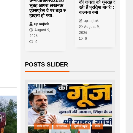
उन्नाव9अगस्त2026*रविवार
की जनता को गुमराह कर
सुबह आगरा-लखनऊ
रही हैं प्रतिमा बागरी :
एक्सप्रेस-वे पर बड़ा सड़क
कल्पना वर्मा
हादसा हो गया..
up aajtak
up aajtak
August 9,
August 9,
2026
2026
0
0
POSTS SLIDER
1 min read
उत्तर प्रदेश
उत्तराखंड
ब्रेकिंग न्यूज़
राज्य