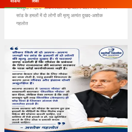
वीडियो
शिक्षा
जयपुर31मई26*सीकर जिले में दो अलग-अलग जगहों पर
सांड के हमलों में दो लोगों की मृत्यु अत्यंत दुखद-अशोक
गहलोत