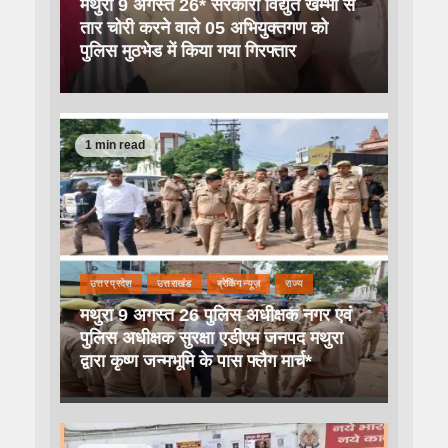
मथुरा 9 अगस्त 26* सरकारी विद्युत खम्भों से
तार चोरी करने वाले 05 अभियुक्तगण को
पुलिस मुठभेड में किया गया गिरफ्तार
1 min read
उत्तर प्रदेश
उत्तराखंड
ब्रेकिंग न्यूज़
राज्य
मथुरा 9 अगस्त 26 पुलिस अधीक्षक नगर एवं
पुलिस अधीक्षक सुरक्षा एडीएम जनपद मथुरा
द्वारा कृष्ण जन्मभूमि के पास फ्लैग मार्च*