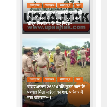
उत्तर प्रदेश
उत्तराखंड
ब्रेकिंग न्यूज़
राज्य
अयोध्या7अगस्त26*चकबंदी कार्यों की
जिलाधिकारी ने की समीक्षा,पुराने वादों के
शीघ्र निस्तारण के दिए निर्देश*
उत्तर प्रदेश
उत्तराखंड
ब्रेकिंग न्यूज़
राज्य
बांदा7अगस्त 26*24 घंटे गुजर जाने के
पश्चात मिला महिला का शव, परिवार में
मचा कोहराम**।