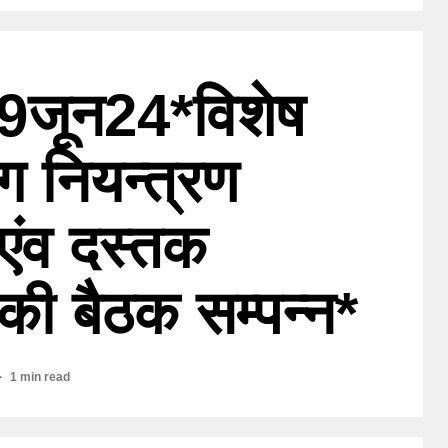
29जून24*विशेष
ोग नियन्त्रण
एंव दस्तक
ी बैठक सम्पन्न*
1 min read