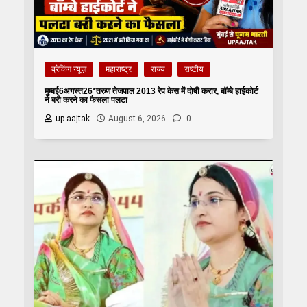
ब्रेकिंग न्यूज़
महाराष्ट्र
राज्य
राष्टीय
मुम्बई6अगस्त26*तरुण तेजपाल 2013 रेप केस में दोषी करार, बॉम्बे हाईकोर्ट
ने बरी करने का फैसला पलटा
up aajtak
August 6, 2026
0