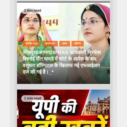
1 min read
ब्रेकिंग न्यूज़
राजस्थान
राज्य
राष्टीय
जोधपुर6अगस्त26*RAS अधिकारी प्रियंका
विश्नोई मौत मामले में कोर्ट के आदेश के बाद
वसुंधरा हॉस्पिटल के खिलाफ नई एफआईआर
दर्ज की गई है।_*
1 min read