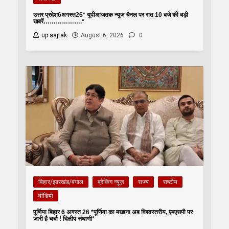
उत्तर प्रदेश6अगस्त26* यूपीआजतक न्यूज चैनल पर रात 10 बजे की बड़ी
खबरें……………….*
up aajtak
August 6, 2026
0
बिहार/झारखंड/बंगाल
ब्रेकिंग न्यूज़
राज्य
राष्टीय
वीडियो
पूर्णिया बिहार 6 अगस्त 26 *पूर्णिया का मखाना अब विश्वस्तरीय, एमएसपी पर
जारी है चर्चा ! दिलीप संघाणी*