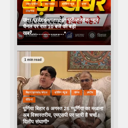
उत्तर प्रदेश
उत्तराखंड
ब्रेकिंग न्यूज़
राज्य
लखनऊ
उत्तर प्रदेश6अगस्त26* यूपीआजतक न्यूज
चैनल पर रात 10 बजे की बड़ी
खबरें……………….*
1 min read
बिहार/झारखंड/बंगाल
ब्रेकिंग न्यूज़
राज्य
राष्टीय
वीडियो
पूर्णिया बिहार 6 अगस्त 26 *पूर्णिया का मखाना
अब विश्वस्तरीय, एमएसपी पर जारी है चर्चा !
दिलीप संघाणी*