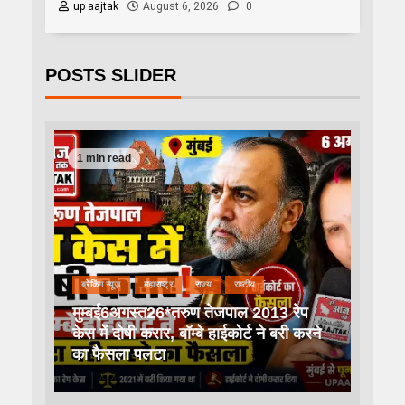
up aajtak
August 6, 2026
0
POSTS SLIDER
1 min read
ब्रेकिंग न्यूज़
महाराष्ट्र
राज्य
राष्टीय
मुम्बई6अगस्त26*तरुण तेजपाल 2013 रेप
केस में दोषी करार, बॉम्बे हाईकोर्ट ने बरी करने
का फैसला पलटा