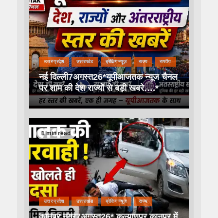
उत्तर प्रदेश
उत्तराखंड
ब्रेकिंग न्यूज़
राज्य
राष्टीय
नई दिल्ली7अगस्त26*यूपीआजतक न्यूज चैनल
पर शाम की देश राज्यों से बड़ी खबरे….*
1 min read
उत्तर प्रदेश
उत्तराखंड
ब्रेकिंग न्यूज़
राज्य
कानपुर नगर7अगस्त26* कल्याणपुर कानपुर में