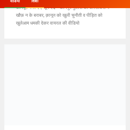
वीडियो
शिक्षा
कानपूर नगर २९ जून २६ * कानपुर पुलिस का अपराधियों में
खौफ़ न के बराबर, क़ानून को खुली चुनौती व पीड़ित को
खुलेआम धमकी देकर वायरल की वीडियो