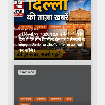
उत्तर प्रदेश
उत्तराखंड
ब्रेकिंग न्यूज़
राज्य
राष्टीय
नईं दिल्ली7अगस्त26*RBI ने बैंकों को निर्देश
दिया है कि लोन डिफॉल्ट होने पर वे लेनदारों के
मोबाइल, टैबलेट या लैपटॉप लॉक या बंद नहीं
कर सकेंगे।
1 min read
उत्तर प्रदेश
उत्तराखंड
ब्रेकिंग न्यूज़
राज्य
लखनऊ