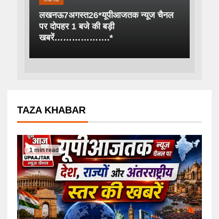
लखनऊ7अगस्त26*यूपीआजतक न्यूज चैनल
पर दोपहर 1 बजे की बड़ी
खबरें……………….*
TAZA KHABAR
1 min read