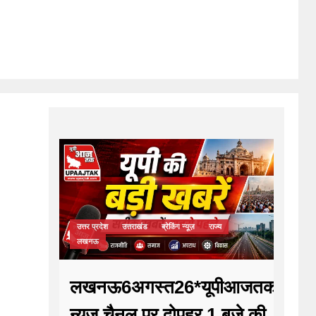
उत्तर प्रदेश
उत्तराखंड
ब्रेकिंग न्यूज़
राज्य
लखनऊ
लखनऊ6अगस्त26*यूपीआजतक
न्यूज चैनल पर दोपहर 1 बजे की