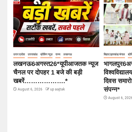
उत्तर प्रदेश
उत्तराखंड
ब्रेकिंग न्यूज़
राज्य
लखनऊ
बिहार/झारखंड/बंगाल
ब्रेक
लखनऊ6अगस्त26*यूपीआजतक न्यूज
भागलपुर6अग
चैनल पर दोपहर 1 बजे की बड़ी
विश्वविद्या
खबरें……………….*
दिवस समारोह
संपन्न*
August 6, 2026
up aajtak
August 6, 202