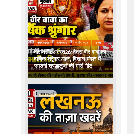
उत्तर प्रदेश
उत्तराखंड
ब्रेकिंग न्यूज़
राज्य
वाराणसी6अगस्त26*दैत्रा वीर बाबा का
वार्षिक श्रृंगार आज, विशाल भंडारे में
उमड़ेगी श्रद्धालुओं की भारी भीड़
1 min read