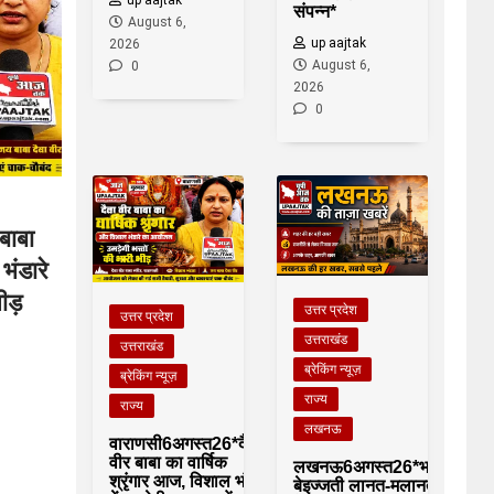
up aajtak
संपन्न*
August 6,
up aajtak
2026
August 6,
0
2026
0
बाबा
भंडारे
ीड़
उत्तर प्रदेश
उत्तर प्रदेश
उत्तराखंड
उत्तराखंड
ब्रेकिंग न्यूज़
ब्रेकिंग न्यूज़
राज्य
राज्य
लखनऊ
वाराणसी6अगस्त26*दैत्रा
वीर बाबा का वार्षिक
लखनऊ6अगस्त26*भारी
श्रृंगार आज, विशाल भंडारे
बेइज्जती लानत-मलानत