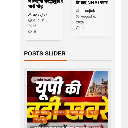
में उमड़ेगी श्रद्धालुओं की
के बाद NHAI जागा
भारी भीड़
up aajtak
up aajtak
August 6,
August 6,
2026
2026
0
0
POSTS SLIDER
1 min read
उत्तर प्रदेश
उत्तराखंड
ब्रेकिंग न्यूज़
राज्य
लखनऊ