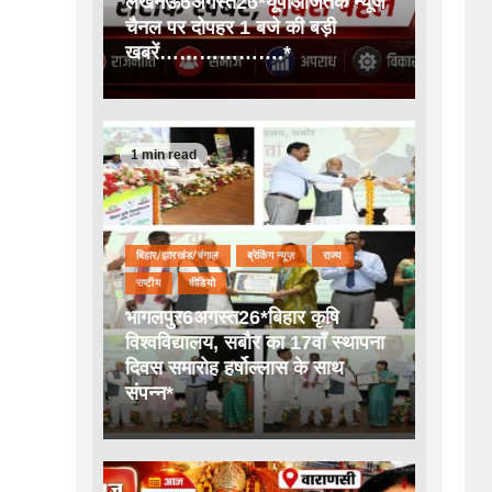
लखनऊ6अगस्त26*यूपीआजतक न्यूज
चैनल पर दोपहर 1 बजे की बड़ी
खबरें……………….*
1 min read
बिहार/झारखंड/बंगाल
ब्रेकिंग न्यूज़
राज्य
राष्टीय
वीडियो
भागलपुर6अगस्त26*बिहार कृषि
विश्वविद्यालय, सबौर का 17वाँ स्थापना
दिवस समारोह हर्षोल्लास के साथ
संपन्न*