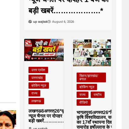
बड़ी खबरें……………….*
up aajtak
August 6, 2026
उत्तर प्रदेश
बिहार/झारखंड/
उत्तराखंड
बंगाल
ब्रेकिंग न्यूज़
ब्रेकिंग न्यूज़
राज्य
राज्य
राष्टीय
लखनऊ
वीडियो
लखनऊ6अगस्त26*यूपीआजतक
भागलपुर6अगस्त26*बिहार
न्यूज चैनल पर दोपहर 1 बजे की
कृषि विश्वविद्यालय, सबौर
बड़ी खबरें……………….*
का 17वाँ स्थापना दिवस
समारोह हर्षोल्लास के साथ