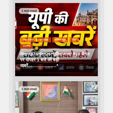
1 min read
उत्तर प्रदेश
उत्तराखंड
ब्रेकिंग न्यूज़
राज्य
लखनऊ
लखनऊ7अगस्त26*यूपीआजतक न्यूज चैनल
पर दोपहर 1 बजे की बड़ी
खबरें……………….*
1 min read