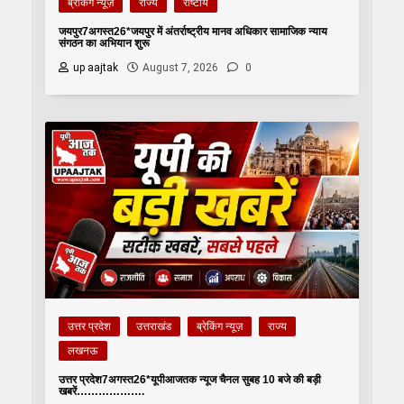
ब्रेकिंग न्यूज़
राज्य
राष्टीय
जयपुर7अगस्त26*जयपुर में अंतर्राष्ट्रीय मानव अधिकार सामाजिक न्याय
संगठन का अभियान शुरू
up aajtak
August 7, 2026
0
उत्तर प्रदेश
उत्तराखंड
ब्रेकिंग न्यूज़
राज्य
लखनऊ
उत्तर प्रदेश7अगस्त26*यूपीआजतक न्यूज चैनल सुबह 10 बजे की बड़ी
खबरें……………….