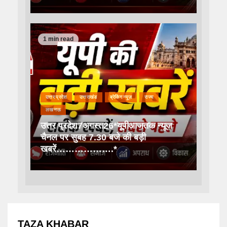
1 min read
उत्तर प्रदेश
उत्तराखंड
ब्रेकिंग न्यूज़
राज्य
लखनऊ
उत्तर प्रदेश7अगस्त26*यूपीआजतक न्यूज
चैनल पर सुबह 7.30 बजे की बड़ी
खबरें……………….*
TAZA KHABAR