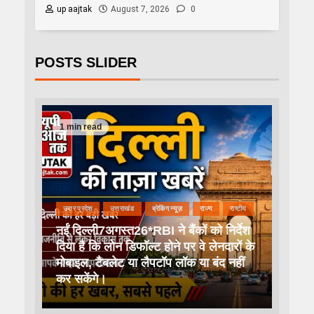
up aajtak
August 7, 2026
0
POSTS SLIDER
1 min read
उत्तर प्रदेश
उत्तराखंड
ब्रेकिंग न्यूज़
राज्य
राष्टीय
नईं दिल्ली7अगस्त26*RBI ने बैंकों को निर्देश
दिया है कि लोन डिफॉल्ट होने पर वे लेनदारों के
मोबाइल, टैबलेट या लैपटॉप लॉक या बंद नहीं
कर सकेंगे।