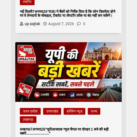
राष्टीय
नईं दिल्ली7अगस्त26*RBI ने बैंकों को निर्देश दिया है कि लोन डिफॉल्ट होने
पर वे लेनदारों के मोबाइल, टैबलेट या लैपटॉप लॉक या बंद नहीं कर सकेंगे।
up aajtak
August 7, 2026
0
उत्तर प्रदेश
उत्तराखंड
ब्रेकिंग न्यूज़
राज्य
लखनऊ
लखनऊ7अगस्त26*यूपीआजतक न्यूज चैनल पर दोपहर 1 बजे की बड़ी
खबरें……………….*