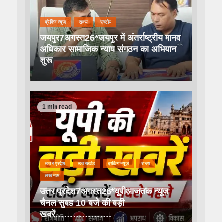
ब्रेकिंग न्यूज़
राज्य
राष्टीय
जयपुर7अगस्त26*जयपुर में अंतर्राष्ट्रीय मानव
अधिकार सामाजिक न्याय संगठन का अभियान
शुरू
1 min read
उत्तर प्रदेश
उत्तराखंड
ब्रेकिंग न्यूज़
राज्य
लखनऊ
उत्तर प्रदेश7अगस्त26*यूपीआजतक न्यूज
चैनल सुबह 10 बजे की बड़ी
खबरें……………….