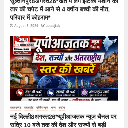
सुल्तानपुर8अगस्त26*खेत में लगे झटका मशीन की
तार की चपेट में आने से 4 वर्षीय बच्ची की मौत,
परिवार में कोहराम*
August 8, 2026
up aajtak
1 min read
उत्तर प्रदेश
उत्तराखंड
ब्रेकिंग न्यूज़
राज्य
राष्टीय
नई दिल्ली8अगस्त26*यूपीआजतक न्यूज चैनल पर
रात्रि 10 बजे तक की देश और राज्यों से बड़ी