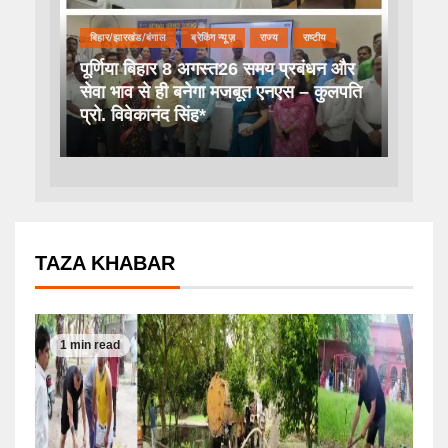
बिहार/झारखंड/बंगाल
ब्रेकिंग न्यूज़
राज्य
राष्टीय
पूर्णिया बिहार 8 अगस्त26 समय प्रबंधन और
सेवा भाव से ही बनेगा मजबूत एनएस – कुलपति
प्रो. विवेकानंद सिंह*
TAZA KHABAR
1 min read