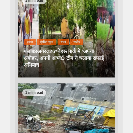
1 min read
पंजाब
ब्रेकिंग न्यूज़
राज्य
राष्टीय
पंजाब8अगस्त26*नेहरू पार्क में ‘अपना
अबोहर, अपनी आभाÓ टीम ने चलाया सफाई
अभियान
1 min read