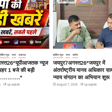
1 min read
्रेकिंग न्यूज़
राज्य
लखनऊ
ब्रेकिंग न्यूज़
राज्य
राष्टीय
्त26*यूपीआजतक न्यूज
जयपुर7अगस्त26*जयपुर में
हर 1 बजे की बड़ी
अंतर्राष्ट्रीय मानव अधिकार स
…………….*
न्याय संगठन का अभियान शुरू
6
up aajtak
August 7, 2026
up aajtak