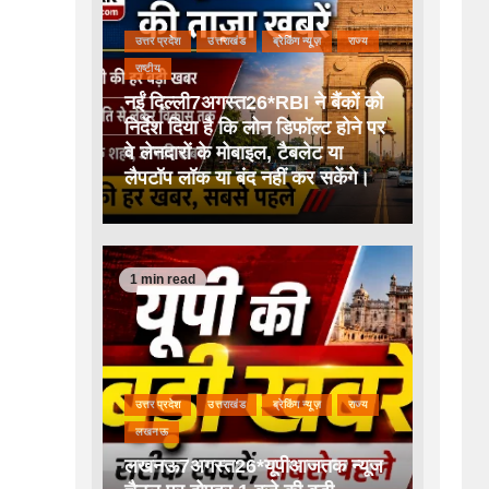
उत्तर प्रदेश
उत्तराखंड
ब्रेकिंग न्यूज़
राज्य
राष्टीय
नईं दिल्ली7अगस्त26*RBI ने बैंकों को
निर्देश दिया है कि लोन डिफॉल्ट होने पर
वे लेनदारों के मोबाइल, टैबलेट या
लैपटॉप लॉक या बंद नहीं कर सकेंगे।
1 min read
उत्तर प्रदेश
उत्तराखंड
ब्रेकिंग न्यूज़
राज्य
लखनऊ
लखनऊ7अगस्त26*यूपीआजतक न्यूज