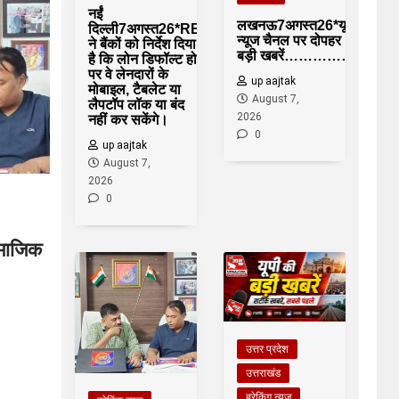
नईं
लखनऊ7अगस्त26*यूपीआजतक
दिल्ली7अगस्त26*RBI
न्यूज चैनल पर दोपहर 1 बजे की
ने बैंकों को निर्देश दिया
बड़ी खबरें……………….*
है कि लोन डिफॉल्ट होने
पर वे लेनदारों के
up aajtak
मोबाइल, टैबलेट या
August 7,
लैपटॉप लॉक या बंद
2026
नहीं कर सकेंगे।
0
up aajtak
August 7,
2026
0
ामाजिक
उत्तर प्रदेश
उत्तराखंड
ब्रेकिंग न्यूज़