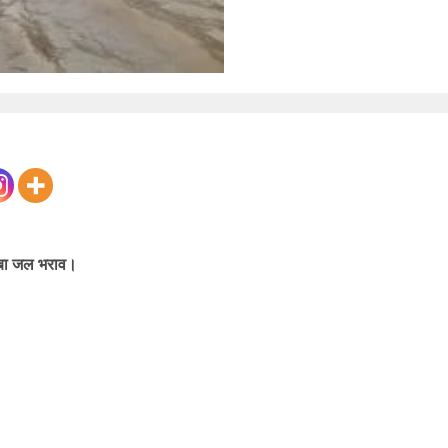
ूबा जल भराव।
।