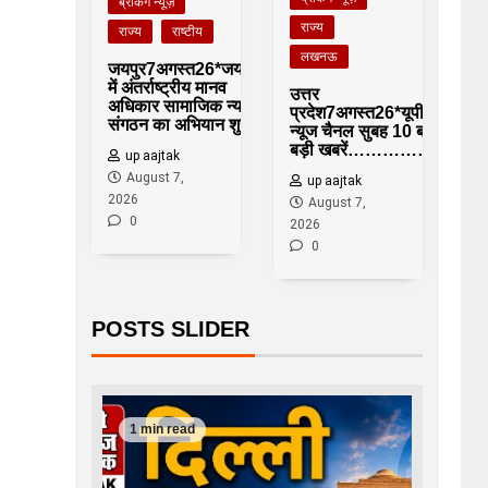
ब्रेकिंग न्यूज़
राज्य
राज्य
राष्टीय
लखनऊ
जयपुर7अगस्त26*जयपुर
में अंतर्राष्ट्रीय मानव
उत्तर
अधिकार सामाजिक न्याय
प्रदेश7अगस्त26*यूपीआजतक
संगठन का अभियान शुरू
न्यूज चैनल सुबह 10 बजे की
बड़ी खबरें……………….
up aajtak
August 7,
up aajtak
2026
August 7,
0
2026
0
POSTS SLIDER
1 min read