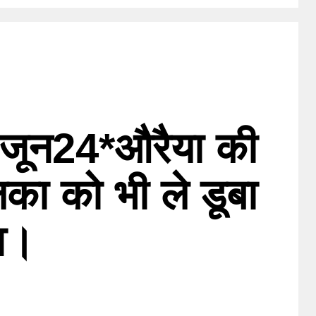
जून24*औरैया की
का को भी ले डूबा
व।