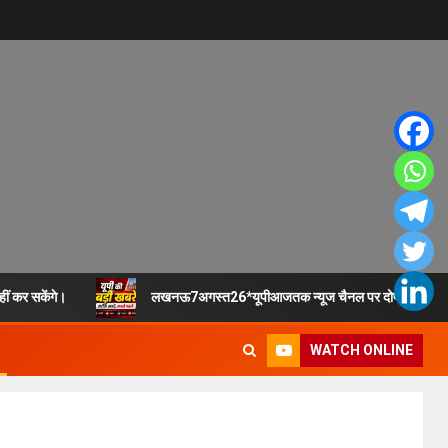
हीं कर सकेंगे।
लखनऊ7अगस्त26*यूपीआजतक न्यूज चैनल पर दोपहर 1 बजे
WATCH ONLINE