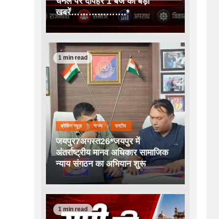
चैनल पर दोपहर 1 बजे की बड़ी
खबरें……………….*
1 min read
ब्रेकिंग न्यूज़
राज्य
राष्टीय
जयपुर7अगस्त26*जयपुर में
अंतर्राष्ट्रीय मानव अधिकार सामाजिक
न्याय संगठन का अभियान शुरू
1 min read