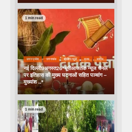
1 min read
उत्तर प्रदेश
उत्तराखंड
ब्रेकिंग न्यूज़
राज्य
राष्टीय
नई दिल्ली9अगस्त26*यूपीआजतक न्यूज चैनल
पर इतिहास की मुख्य घटनाओं सहित पञ्चांग –
मुख्यांश ..*
1 min read