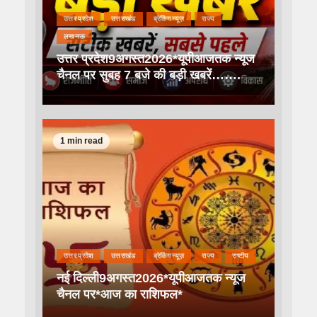
उत्तर प्रदेश
उत्तराखंड
ब्रेकिंग न्यूज़
राज्य
लखनऊ
उत्तर प्रदेश9अगस्त2026*यूपीआजतक न्यूज
चैनल पर सुबह 7 बजे की बड़ी खबरें…….
1 min read
उत्तर प्रदेश
उत्तराखंड
ब्रेकिंग न्यूज़
राज्य
राष्टीय
नई दिल्ली9अगस्त2026*यूपीआजतक न्यूज
चैनल पर*आज का राशिफल*