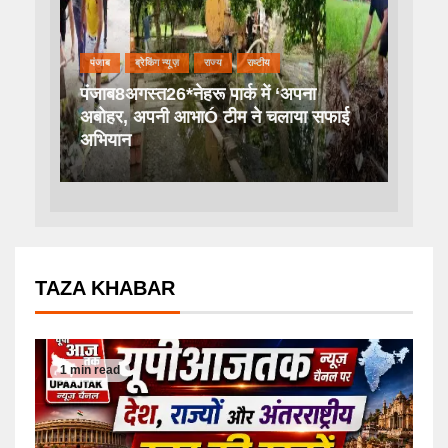
पंजाब
ब्रेकिंग न्यूज़
राज्य
राष्टीय
पंजाब8अगस्त26*नेहरू पार्क में ‘अपना
अबोहर, अपनी आभाÓ टीम ने चलाया सफाई
अभियान
TAZA KHABAR
1 min read