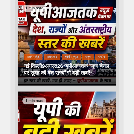
1 min read
उत्तर प्रदेश
उत्तराखंड
ब्रेकिंग न्यूज़
राज्य
राष्टीय
नई दिल्ली9अगस्त26*यूपीआजतक न्यूज चैनल
पर सुबह की देश राज्यों से बड़ी खबरें*
1 min read