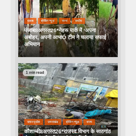
पंजाब
ब्रेकिंग न्यूज़
राज्य
राष्टीय
पंजाब8अगस्त26*नेहरू पार्क में ‘अपना
अबोहर, अपनी आभाÓ टीम ने चलाया सफाई
अभियान
1 min read
उत्तर प्रदेश
उत्तराखंड
ब्रेकिंग न्यूज़
राज्य
कौशाम्बी8अगस्त26*राजस्व विभाग के साठगांठ