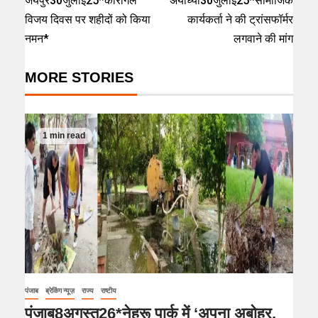
जयपुर30जुलाई25*कारगिल
अयोध्या30जुलाई25*सामाजिक
विजय दिवस पर शहीदों को किया
कार्यकर्ता ने की ट्रांसफॉर्मर
नमन*
लगवाने की मांग
MORE STORIES
1 min read
पंजाब
ब्रेकिंग न्यूज़
राज्य
राष्टीय
पंजाब8अगस्त26*नेहरू पार्क में ‘अपना अबोहर,