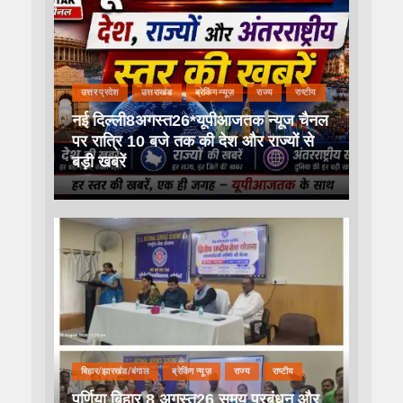
उत्तर प्रदेश
उत्तराखंड
ब्रेकिंग न्यूज़
राज्य
राष्टीय
नई दिल्ली8अगस्त26*यूपीआजतक न्यूज चैनल
पर रात्रि 10 बजे तक की देश और राज्यों से
बड़ी खबरें
बिहार/झारखंड/बंगाल
ब्रेकिंग न्यूज़
राज्य
राष्टीय
पूर्णिया बिहार 8 अगस्त26 समय प्रबंधन और