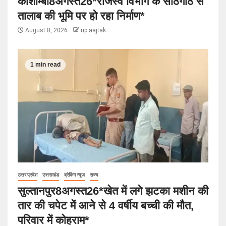
कौशाम्बी8अगस्त26*राजस्व विभाग के साठगांठ से
तालाब की भूमि पर हो रहा निर्माण*
August 8, 2026
up aajtak
1 min read
उत्तर प्रदेश
उत्तराखंड
ब्रेकिंग न्यूज़
राज्य
सुल्तानपुर8अगस्त26*खेत में लगे झटका मशीन की
तार की चपेट में आने से 4 वर्षीय बच्ची की मौत,
परिवार में कोहराम*